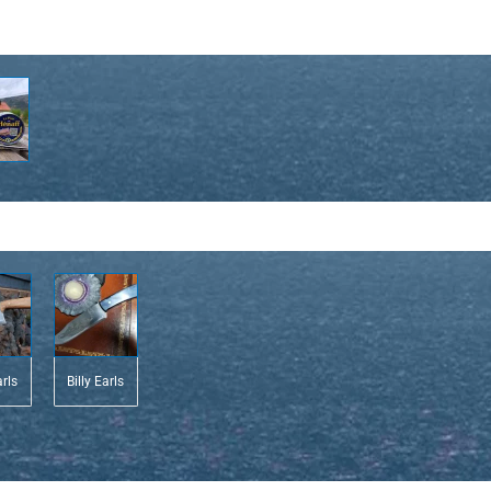
arls
Billy Earls