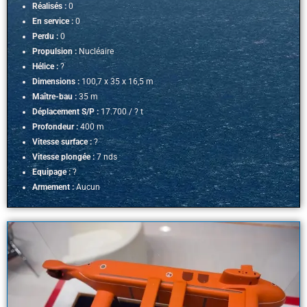
Réalisés :
0
En service :
0
Perdu :
0
Propulsion :
Nucléaire
Hélice :
?
Dimensions :
100,7 x 35 x 16,5 m
Maître-bau :
35 m
Déplacement S/P :
17.700 / ? t
Profondeur :
400 m
Vitesse surface :
?
Vitesse plongée :
7 nds
Equipage :
?
Armement :
Aucun