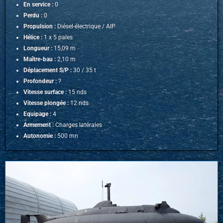
En service :
0
Perdu :
0
Propulsion :
Diésel-électrique / AIP
Hélice :
1 x 5 pales
Longueur :
15,09 m
Maître-bau :
2,10 m
Déplacement S/P :
30 / 35 t
Profondeur :
?
Vitesse surface :
15 nds
Vitesse plongée :
12 nds
Equipage :
4
Armement :
Charges latérales
Autonomie :
500 mn