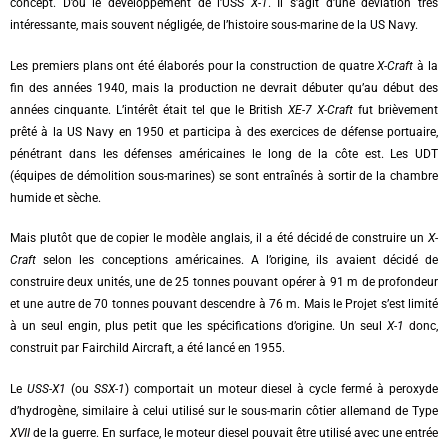
concept. D’où le développement de l’USS
X-1
. Il s’agit d’une déviation très
intéressante, mais souvent négligée, de l’histoire sous-marine de la US Navy.
Les premiers plans ont été élaborés pour la construction de quatre
X-Craft
à la
fin des années 1940, mais la production ne devrait débuter qu’au début des
années cinquante. L’intérêt était tel que le British
XE-7
X-Craft
fut brièvement
prêté à la US Navy en 1950 et participa à des exercices de défense portuaire,
pénétrant dans les défenses américaines le long de la côte est. Les UDT
(équipes de démolition sous-marines) se sont entraînés à sortir de la chambre
humide et sèche.
Mais plutôt que de copier le modèle anglais, il a été décidé de construire un
X-
Craft
selon les conceptions américaines. A l’origine, ils avaient décidé de
construire deux unités, une de 25 tonnes pouvant opérer à 91 m de profondeur
et une autre de 70 tonnes pouvant descendre à 76 m. Mais le Projet s’est limité
à un seul engin, plus petit que les spécifications d’origine. Un seul
X-1
donc,
construit par Fairchild Aircraft, a été lancé en 1955.
Le
USS-X1
(ou
SSX-1
) comportait un moteur diesel à cycle fermé à peroxyde
d’hydrogène, similaire à celui utilisé sur le sous-marin côtier allemand de Type
XVII
de la guerre. En surface, le moteur diesel pouvait être utilisé avec une entrée