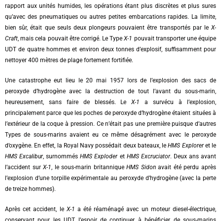
rapport aux unités humides, les opérations étant plus discrètes et plus sures
qu’avec des pneumatiques ou autres petites embarcations rapides. La limite,
bien sûr, était que seuls deux plongeurs pouvaient être transportés par le
X-
Craft
, mais cela pouvait être corrigé. Le Type
X-1
pouvait transporter une équipe
UDT de quatre hommes et environ deux tonnes d’explosif, suffisamment pour
nettoyer 400 mètres de plage fortement fortifiée.
Une catastrophe eut lieu le 20 mai 1957 lors de l’explosion des sacs de
peroxyde d’hydrogène avec la destruction de tout l’avant du sous-marin,
heureusement, sans faire de blessés. Le
X-1
a survécu à l’explosion,
principalement parce que les poches de peroxyde d’hydrogène étaient situées à
l’extérieur de la coque à pression. Ce n’était pas une première puisque d’autres
Types de sous-marins avaient eu ce même désagrément avec le peroxyde
d’oxygène. En effet, la Royal Navy possédait deux bateaux, le
HMS
Explorer
et le
HMS
Excalibur
, surnommés
HMS
Exploder
et
HMS
Excruciator
. Deux ans avant
l’accident sur
X-1
, le sous-marin britannique
HMS
Sidon
avait été perdu après
l’explosion d’une torpille expérimentale au peroxyde d’hydrogène (avec la perte
de treize hommes).
Après cet accident, le
X-1
a été réaménagé avec un moteur diesel-électrique,
conservant pour les UDT l’espoir de continuer à bénéficier de sous-marins