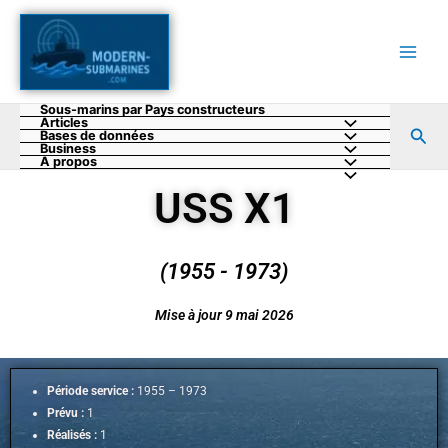
Aller
au
contenu
Sous-marins par Pays constructeurs
Articles
Rec
Bases de données
Business
A propos
USS X1
(1955 - 1973)
Mise à jour 9 mai 2026
Période service :
1955 – 1973
Prévu :
1
Réalisés :
1