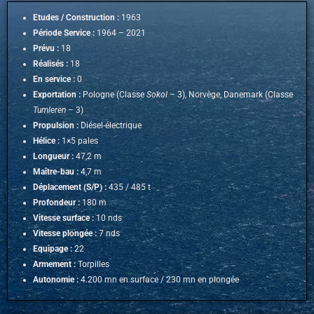
Etudes / Construction :
1963
Période Service :
1964 – 2021
Prévu :
18
Réalisés :
18
En service :
0
Exportation :
Pologne (Classe
Sokol
– 3), Norvège, Danemark (Classe
Tumleren
– 3)
Propulsion :
Diésel-électrique
Hélice :
1×5 pales
Longueur :
47,2 m
Maître-bau :
4,7 m
Déplacement (S/P) :
435 / 485 t
Profondeur :
180 m
Vitesse surface :
10 nds
Vitesse plongée :
7 nds
Equipage :
22
Armement :
Torpilles
Autonomie :
4.200 mn en surface / 230 mn en plongée