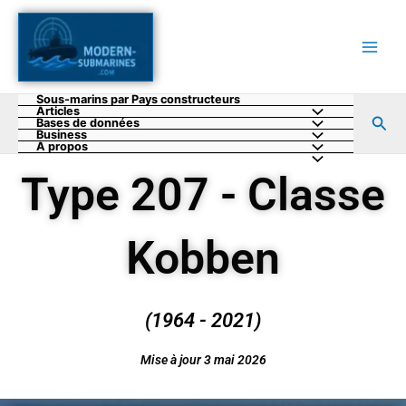
Aller
au
contenu
Sous-marins par Pays constructeurs
Articles
Rec
Bases de données
Business
A propos
Type 207 - Classe
Kobben
(1964 - 2021)
Mise à jour 3 mai 2026