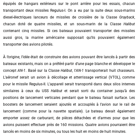
équipés de hangars extérieurs sur le pont arrière pour les essais, chacun
transportant deux missiles Regulus-I. On a eu par la suite deux sous-marins
diesel-électriques lanceurs de missiles de croisière de la Classe
Grayback
,
chacun doté de quatre missiles, et un sous-marin de la Classe
Halibut
contenant cinq missiles. Si ces bateaux pouvaient transporter des missiles
aussi gros, la marine américaine supposait qu’ils pouvaient également
transporter des avions pilotés.
À l’origine, l’idée était de construire des avions pouvant être lancés à partir des
bateaux existants, mais on a préféré partir d’une page blanche et développer le
concept
AN-1
. Basé sur la Classe
Halibut
, l’
AN-1
transporterait huit chasseurs.
L’aéronef serait un avion à décollage et atterrissage vertical (VTOL), comme
pour le missile Regulus-II. L’appareil serait transporté dans deux silos internes
similaires à ceux du USS
Halibut
et serait sorti du container jusqu’à des
positions de lancement verticales pendant que le bateau faisait surface. Les
boosters de lancement seraient ajoutés et accouplés à l’avion sur le rail de
lancement (comme pour la navette spatiale). Le bateau devait également
emporter assez de carburant, de pièces détachées et d’armes pour que les
avions puissent effectuer près de 160 missions. Quatre avions pourraient être
lancés en moins de six minutes, ou tous les huit en moins de huit minutes.