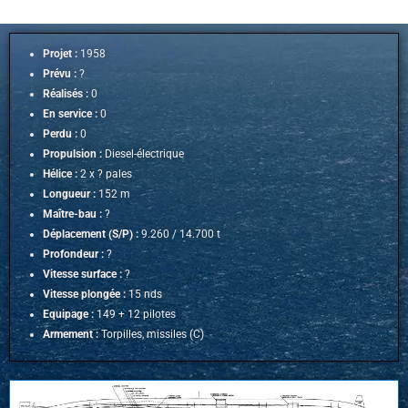
Projet :
1958
Prévu :
?
Réalisés :
0
En service :
0
Perdu :
0
Propulsion :
Diesel-électrique
Hélice :
2 x ? pales
Longueur :
152 m
Maître-bau :
?
Déplacement (S/P) :
9.260 / 14.700 t
Profondeur :
?
Vitesse surface :
?
Vitesse plongée :
15 nds
Equipage :
149 + 12 pilotes
Armement :
Torpilles, missiles (C)