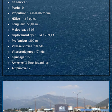
En service :
0
Perdu :
0
Propulsion :
Diésel électrique
Hélice :
1 x ? pales
Longueur :
55,84 m
Maître-bau :
5,05
Déplacement S/P :
834 / 969,1 t
Profondeur :
300 m
Vitesse surface :
10 nds
Vitesse plongée :
17 nds
Equipage :
35
Armement :
Torpilles, mines
Autonomie :
?