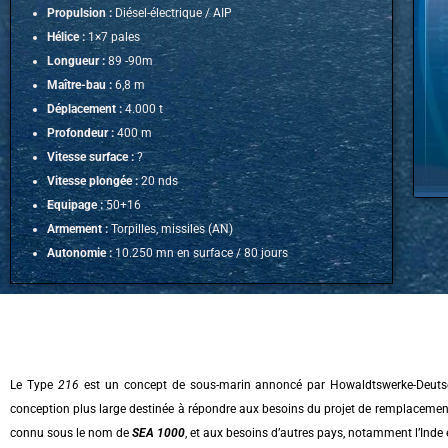
Propulsion :
Diésel-électrique / AIP
Hélice :
1×7 pales
Longueur :
89 -90m
Maître-bau :
6,8 m
Déplacement :
4.000 t
Profondeur :
400 m
Vitesse surface :
?
Vitesse plongée :
20 nds
Equipage :
50+16
Armement :
Torpilles, missiles (AN)
Autonomie :
10.250 mn en surface / 80 jours
Le Type
216
est un concept de sous-marin annoncé par Howaldtswerke-Deuts
conception plus large destinée à répondre aux besoins du projet de remplacemen
connu sous le nom de
SEA 1000
, et aux besoins d’autres pays, notamment l’Inde 