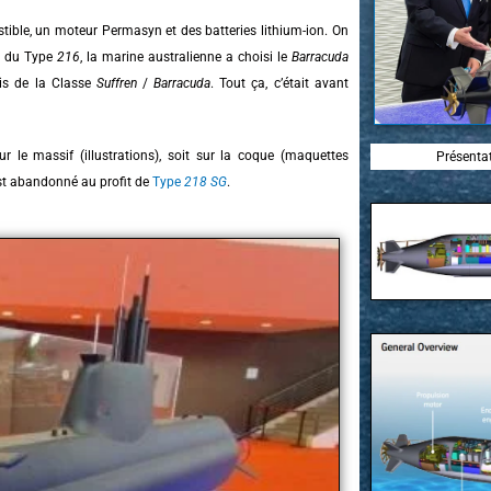
ible, un moteur Permasyn et des batteries lithium-ion. On
eu du Type
216
, la marine australienne a choisi le
Barracuda
ais de la Classe
Suffren
/
Barracuda
. Tout ça, c’était avant
ur le massif (illustrations), soit sur la coque (maquettes
Présentat
 est abandonné au profit de
Type
218 SG
.