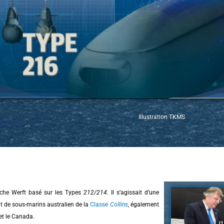
Illustration TKMS
che Werft basé sur les Types
212
/
214
. Il s’agissait d’une
t de sous-marins australien de la
Classe
Collins
, également
et le Canada.