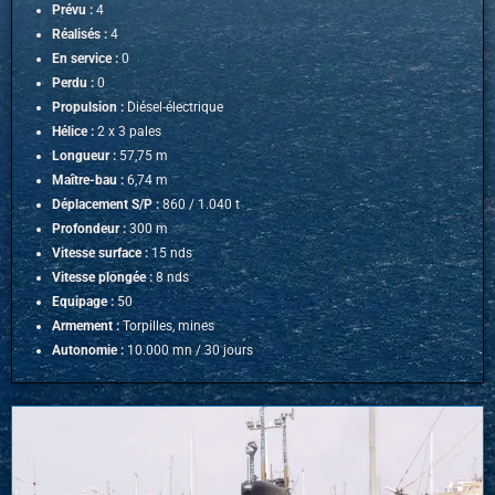
Prévu :
4
Réalisés :
4
En service :
0
Perdu :
0
Propulsion :
Diésel-électrique
Hélice :
2 x 3 pales
Longueur :
57,75 m
Maître-bau :
6,74 m
Déplacement S/P :
860 / 1.040 t
Profondeur :
300 m
Vitesse surface :
15 nds
Vitesse plongée :
8 nds
Equipage :
50
Armement :
Torpilles, mines
Autonomie :
10.000 mn / 30 jours