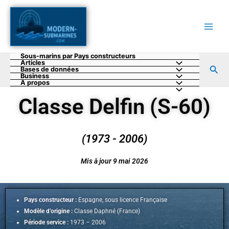
Aller
au
contenu
Sous-marins par Pays constructeurs
Articles
Rec
Bases de données
Business
A propos
Classe Delfin (S-60)
(1973 - 2006)
Mis à jour 9 mai 2026
Pays constructeur :
Espagne, sous licence Française
Modèle d’origine :
Classe Daphné (France)
Période service :
1973 – 2006