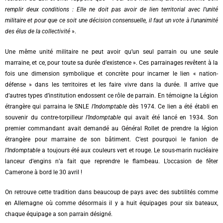
remplir deux conditions : Elle ne doit pas avoir de lien territorial avec l’unité
militaire et pour que ce soit une décision consensuelle, il faut un vote à l’unanimité
des élus de la collectivité
».
Une même unité militaire ne peut avoir qu’un seul parrain ou une seule
marraine, et ce, pour toute sa durée d’existence ». Ces parrainages revêtent à la
fois une dimension symbolique et concrète pour incarner le lien « nation-
défense » dans les territoires et les faire vivre dans la durée. Il arrive que
d’autres types d’institution endossent ce rôle de parrain. En témoigne la Légion
étrangère qui parraina le SNLE
l’Indomptable
dès 1974. Ce lien a été établi en
souvenir du contre-torpilleur
l’Indomptable
qui avait été lancé en 1934. Son
premier commandant avait demandé au Général Rollet de prendre la légion
étrangère pour marraine de son bâtiment. C’est pourquoi le fanion de
l’Indomptable
a toujours été aux couleurs vert et rouge. Le sous-marin nucléaire
lanceur d’engins n’a fait que reprendre le flambeau. L’occasion de fêter
Camerone à bord le 30 avril !
On retrouve cette tradition dans beaucoup de pays avec des subtilités comme
en Allemagne où comme désormais il y a huit équipages pour six bateaux,
chaque équipage a son parrain désigné.