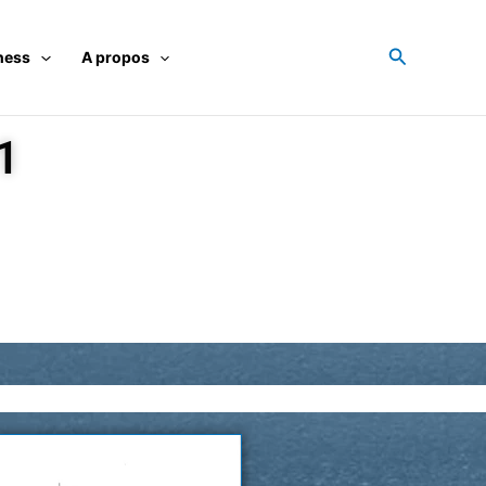
Recherche
ness
A propos
1