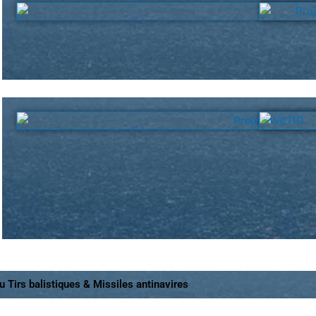
u Tirs balistiques & Missiles antinavires