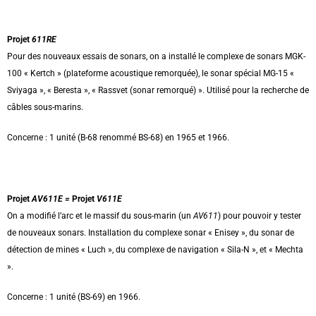
Projet
611RE
Pour des nouveaux essais de sonars, on a installé le complexe de sonars MGK-
100 « Kertch » (plateforme acoustique remorquée), le sonar spécial MG-15 «
Sviyaga », « Beresta », « Rassvet (sonar remorqué) ». Utilisé pour la recherche de
câbles sous-marins.
Concerne : 1 unité (B-68 renommé BS-68) en 1965 et 1966.
Projet
AV611E =
Projet
V611E
On a modifié l’arc et le massif du sous-marin (un
AV611
) pour pouvoir y tester
de nouveaux sonars. Installation du complexe sonar « Enisey », du sonar de
détection de mines « Luch », du complexe de navigation « Sila-N », et « Mechta
».
Concerne : 1 unité (BS-69) en 1966.