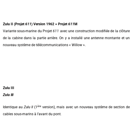
Zulu II (Projet
611
) Version 1962
= Projet
611
M
Variante sous-marine du Projet
611
avec une construction modifiée de la clôture
de la cabine dans la partie arrière. On y a installé une antenne montante et un
nouveau système de télécommunications « Willow ».
Zulu III
Zulu III
ère
Identique au
Zulu II
(1
version), mais avec un nouveau système de section de
cables sous-marins à l’avant du pont
.