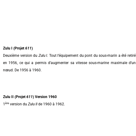
Zulu I (Projet
611
)
Deuxième version du
Zulu I
. Tout l’équipement du pont du sous-marin a été retiré
en 1956, ce qui a permis d’augmenter sa vitesse sous-marine maximale d’un
nœud. De 1956 à 1960.
Zulu II (Projet
611
) Version 1960
ère
1
version du
Zulu II
de 1960 à 1962.