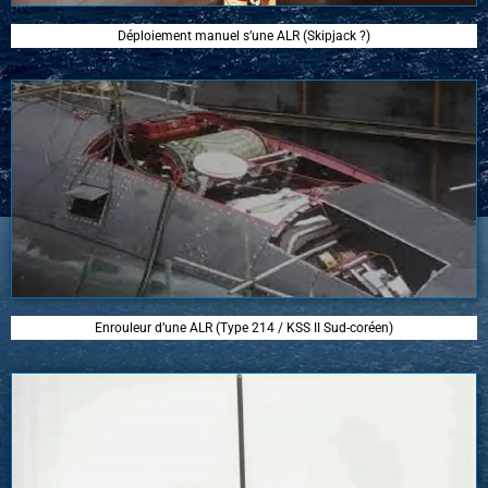
Déploiement manuel s’une ALR (Skipjack ?)
Enrouleur d’une ALR (Type 214 / KSS II Sud-coréen)