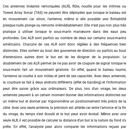
Ces antennes linéaires remorquées (ALR), flûte, nouille pour les intimes ou
Towed Array Sonar (TAS) ne peuvent être déployées que lorsque le bateau est
en mouvement car sinon, l’antenne, même si elle possède une flottabilité
presque nulle plonge ou remonte irrémédiablement. Elle n’est pas non plus très
pratique à utiliser lorsque le sous-marin manœuvre dans des eaux peu
profondes. Ces ALR sont parfois au nombre de deux sur certains sous-marins
américains. Chacune de ces ALR sont donc réglées à des fréquences bien
distinctes. Elles sortent au bout des gouvernes de direction ou parfois au bout
d’extensions autres dont le but est de les éloigner de la propulsion. Le
doublement de ces ALR permet de ne pas avoir de coupure de signal lorsque le
sous-marin fait un mouvement giratoire. En effet, quand le bateau tourne,
l’antenne se courbe à son milieu et perd de ses capacités. Avec deux antennes,
la courbure se fait à deux endroits différents (effet de banding) et l’information
peut être suivie grâce aux ordinateurs. De plus, lors d’un virage, les deux
antennes peuvent à un certain moment donner des informations distinctes sur
un même but et donner par trigonométrie un positionnement très précis de la
cible. Avec une seule antenne, la précision est altérée car entre l’amorce et la fin
du virage, du temps s’est écoulé et le but peut avoir évolué. Même avec une
seule ALR, il est possible de calculer la distance d’un but si la nature du fond s’y
prête. En effet, l’analyste peut alors comparer les informations reçues par