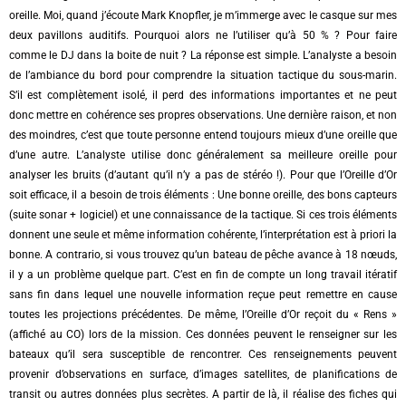
oreille. Moi, quand j’écoute Mark Knopfler, je m’immerge avec le casque sur mes
deux pavillons auditifs. Pourquoi alors ne l’utiliser qu’à 50 % ? Pour faire
comme le DJ dans la boite de nuit ? La réponse est simple. L’analyste a besoin
de l’ambiance du bord pour comprendre la situation tactique du sous-marin.
S’il est complètement isolé, il perd des informations importantes et ne peut
donc mettre en cohérence ses propres observations. Une dernière raison, et non
des moindres, c’est que toute personne entend toujours mieux d’une oreille que
d’une autre. L’analyste utilise donc généralement sa meilleure oreille pour
analyser les bruits (d’autant qu’il n’y a pas de stéréo !). Pour que l’Oreille d’Or
soit efficace, il a besoin de trois éléments : Une bonne oreille, des bons capteurs
(suite sonar + logiciel) et une connaissance de la tactique. Si ces trois éléments
donnent une seule et même information cohérente, l’interprétation est à priori la
bonne. A contrario, si vous trouvez qu’un bateau de pêche avance à 18 nœuds,
il y a un problème quelque part. C’est en fin de compte un long travail itératif
sans fin dans lequel une nouvelle information reçue peut remettre en cause
toutes les projections précédentes. De même, l’Oreille d’Or reçoit du « Rens »
(affiché au CO) lors de la mission. Ces données peuvent le renseigner sur les
bateaux qu’il sera susceptible de rencontrer. Ces renseignements peuvent
provenir d’observations en surface, d’images satellites, de planifications de
transit ou autres données plus secrètes. A partir de là, il réalise des fiches qui