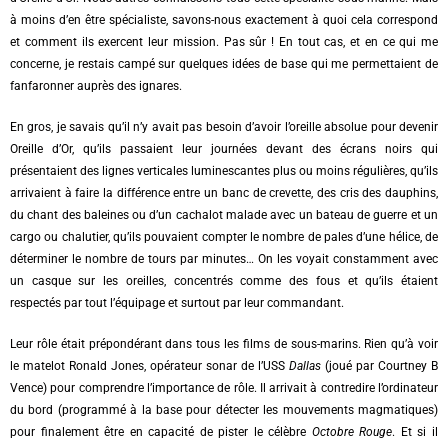
à moins d’en être spécialiste, savons-nous exactement à quoi cela correspond
et comment ils exercent leur mission. Pas sûr ! En tout cas, et en ce qui me
concerne, je restais campé sur quelques idées de base qui me permettaient de
fanfaronner auprès des ignares.
En gros, je savais qu’il n’y avait pas besoin d’avoir l’oreille absolue pour devenir
Oreille d’Or, qu’ils passaient leur journées devant des écrans noirs qui
présentaient des lignes verticales luminescantes plus ou moins régulières, qu’ils
arrivaient à faire la différence entre un banc de crevette, des cris des dauphins,
du chant des baleines ou d’un cachalot malade avec un bateau de guerre et un
cargo ou chalutier, qu’ils pouvaient compter le nombre de pales d’une hélice, de
déterminer le nombre de tours par minutes… On les voyait constamment avec
un casque sur les oreilles, concentrés comme des fous et qu’ils étaient
respectés par tout l’équipage et surtout par leur commandant.
Leur rôle était prépondérant dans tous les films de sous-marins. Rien qu’à voir
le matelot Ronald Jones, opérateur sonar de l’USS
Dallas
(joué par Courtney B
Vence) pour comprendre l’importance de rôle. Il arrivait à contredire l’ordinateur
du bord (programmé à la base pour détecter les mouvements magmatiques)
pour finalement être en capacité de pister le célèbre
Octobre Rouge
. Et si il