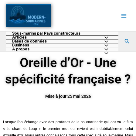
Aller
au
contenu
Sous-marins par Pays constructeurs
Articles
Rec
Bases de données
Business
A propos
Oreille d’Or - Une
spécificité française ?
Mise à jour 25 mai 2026
Lorsque l’on échange avec des profanes de la soumarinade qui ont vu le film
« Le chant de Loup », le premier mot qui revient est indubitablement celui
d’Oreille d’Or. Nous autres connaissons tous cette spécialité sous-marine. Mais