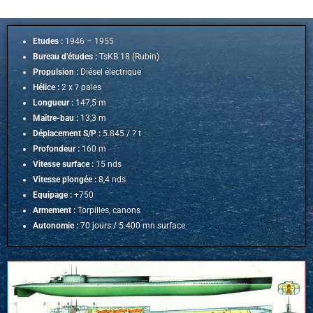
Etudes :
1946 – 1955
Bureau d’études :
TsKB 18 (Rubin)
Propulsion :
Diésel électrique
Hélice :
2 x ? pales
Longueur :
147,5 m
Maître-bau :
13,3 m
Déplacement S/P :
5.845 / ? t
Profondeur :
160 m
Vitesse surface :
15 nds
Vitesse plongée :
8,4 nds
Equipage :
+750
Armement :
Torpilles, canons
Autonomie :
70 jours / 5.400 mn surface