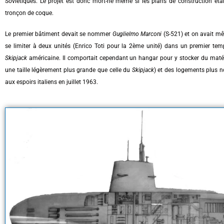
Soviétiques. Le projet est donc mort-né même si les plans de construction éta
tronçon de coque.
Le premier bâtiment devait se nommer
Guglielmo Marconi
(S-521) et on avait mê
se limiter à deux unités (Enrico Toti pour la 2ème unité) dans un premier tem
Skipjack
américaine. Il comportait cependant un hangar pour y stocker du maté
une taille légèrement plus grande que celle du
Skipjack
) et des logements plus n
aux espoirs italiens en juillet 1963.