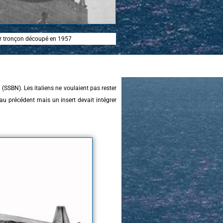
r tronçon découpé en 1957
 (SSBN). Les italiens ne voulaient pas rester
e au précédent mais un insert devait intégrer