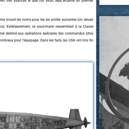
ient très avancés et que l’on avait déjà entamé un premier
me trouvé les noms pour les six unités suivantes (on devait
ps). Extérieurement, ce sous-marin ressemblait à la Classe
riel destiné aux opérations spéciales des commandos (d’où
ombreux pour l’équipage. Dans les faits, les USA ont mis fin