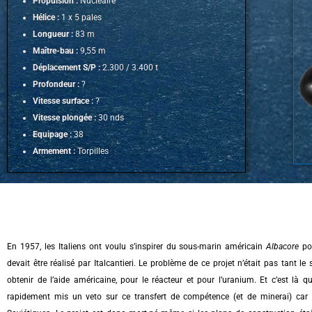
Propulsion :
Nucléaire
Hélice :
1 x 5 pales
Longueur :
83 m
Maître-bau :
9,55 m
Déplacement S/P :
2.300 / 3.400 t
Profondeur :
?
Vitesse surface :
?
Vitesse plongée :
30 nds
Equipage :
38
Armement :
Torpilles
En 1957, les Italiens ont voulu s’inspirer du sous-marin américain
Albacore
pou
devait être réalisé par Italcantieri. Le problème de ce projet n’était pas tant l
obtenir de l’aide américaine, pour le réacteur et pour l’uranium. Et c’est là 
rapidement mis un veto sur ce transfert de compétence (et de minerai) car i