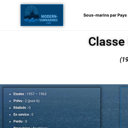
Aller
au
Sous-marins par Pays
contenu
Classe
(1
Etudes :
1957 – 1963
Prévu :
2 (puis 6)
Réalisés :
0
En service :
0
Perdu :
0