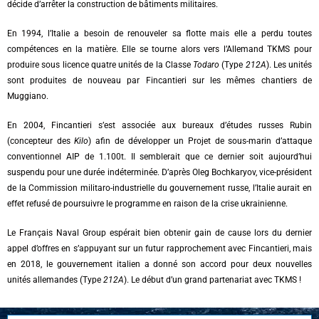
décide d’arrêter la construction de bâtiments militaires.
En 1994, l’Italie a besoin de renouveler sa flotte mais elle a perdu toutes
compétences en la matière. Elle se tourne alors vers l’Allemand TKMS pour
produire sous licence quatre unités de la Classe
Todaro
(Type
212A
). Les unités
sont produites de nouveau par Fincantieri sur les mêmes chantiers de
Muggiano.
En 2004, Fincantieri s’est associée aux bureaux d’études russes Rubin
(concepteur des
Kilo
) afin de développer un Projet de sous-marin d’attaque
conventionnel AIP de 1.100t. Il semblerait que ce dernier soit aujourd’hui
suspendu pour une durée indéterminée. D’après Oleg Bochkaryov, vice-président
de la Commission militaro-industrielle du gouvernement russe, l’Italie aurait en
effet refusé de poursuivre le programme en raison de la crise ukrainienne.
Le Français Naval Group espérait bien obtenir gain de cause lors du dernier
appel d’offres en s’appuyant sur un futur rapprochement avec Fincantieri, mais
en 2018, le gouvernement italien a donné son accord pour deux nouvelles
unités allemandes (Type
212A
). Le début d’un grand partenariat avec TKMS !