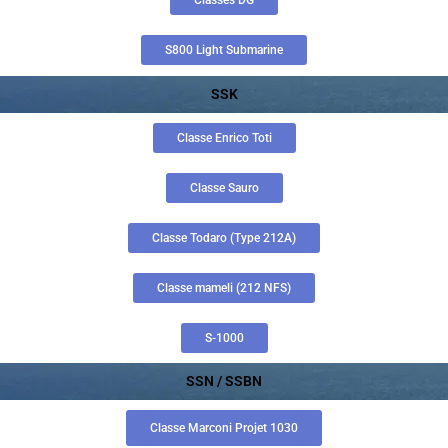
Classes DG
S800 Light Submarine
SSK
Classe Enrico Toti
Classe Sauro
Classe Todaro (Type 212A)
Classe mameli (212 NFS)
S-1000
SSN / SSBN
Classe Marconi Projet 1030