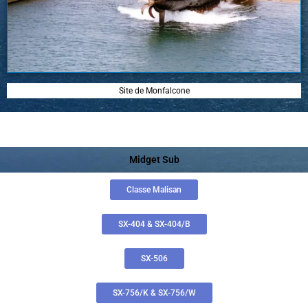
Site de Monfalcone
Midget Sub
Classe Malisan
SX-404 & SX-404/B
SX-506
SX-756/K & SX-756/W