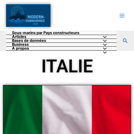
Aller
au
contenu
Sous-marins par Pays constructeurs
Articles
Rec
Bases de données
Business
A propos
ITALIE