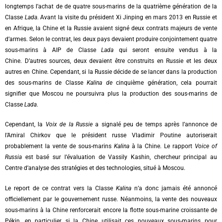
longtemps l’achat de de quatre sous-marins de la quatrième génération de la
Classe
Lada
. Avant la visite du président Xi Jinping en mars 2013 en Russie et
en Afrique, la Chine et la Russie avaient signé deux contrats majeurs de vente
d’armes. Selon le contrat, les deux pays devaient produire conjointement quatre
sous-marins à AIP de Classe
Lada
qui seront ensuite vendus à la
Chine. D’autres sources, deux devaient être construits en Russie et les deux
autres en Chine. Cependant, si la Russie décide de se lancer dans la production
des sous-marins de Classe
Kalina de
cinquième génération, cela pourrait
signifier que Moscou ne poursuivra plus la production des sous-marins de
Classe
Lada
.
Cependant, la
Voix de la Russie
a signalé peu de temps après l’annonce de
l’Amiral Chirkov que le président russe Vladimir Poutine autoriserait
probablement la vente de sous-marins
Kalina
à la Chine. Le rapport
Voice of
Russia
est basé sur l’évaluation de Vassily Kashin, chercheur principal au
Centre d’analyse des stratégies et des technologies, situé à Moscou.
Le report de ce contrat vers la Classe
Kalina
n’a donc jamais été annoncé
officiellement par le gouvernement russe. Néanmoins, la vente des nouveaux
sous-marins à la Chine renforcerait encore la flotte sous-marine croissante de
Pékin, en particulier si la Chine utilisait ces nouveaux sous-marins pour