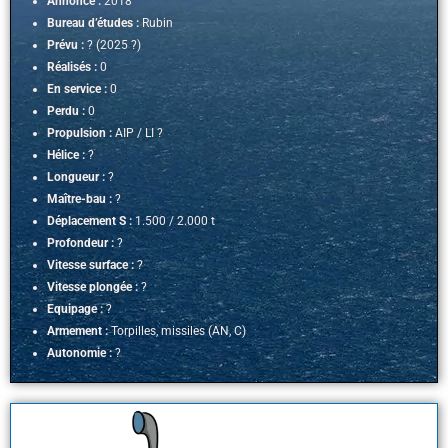
Annoncé :
2018
Bureau d’études :
Rubin
Prévu :
? (2025 ?)
Réalisés :
0
En service :
0
Perdu :
0
Propulsion :
AIP / LI ?
Hélice :
?
Longueur :
?
Maître-bau :
?
Déplacement S :
1.500 / 2.000 t
Profondeur :
?
Vitesse surface :
?
Vitesse plongée :
?
Equipage :
?
Armement :
Torpilles, missiles (AN, C)
Autonomie :
?