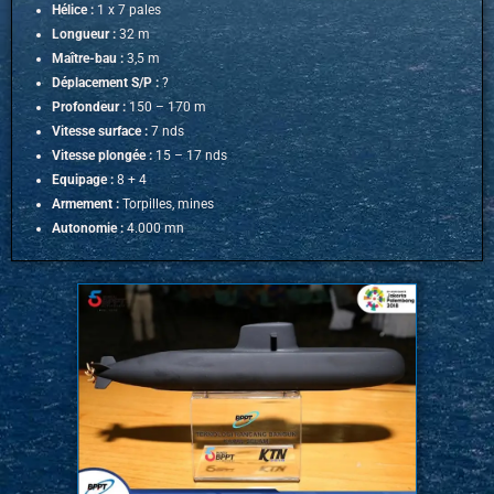
Hélice :
1 x 7 pales
Longueur :
32 m
Maître-bau :
3,5 m
Déplacement S/P :
?
Profondeur :
150 – 170 m
Vitesse surface :
7 nds
Vitesse plongée :
15 – 17 nds
Equipage :
8 + 4
Armement :
Torpilles, mines
Autonomie :
4.000 mn