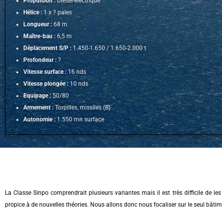
Propulsion :
Diésel-électrique
Hélice :
1 x ? pales
Longueur :
68 m
Maître-bau :
6,5 m
Déplacement S/P :
1.450-1.650 / 1.650-2.000 t
Profondeur :
?
Vitesse surface :
16 nds
Vitesse plongée :
10 nds
Equipage :
50/80
Armement :
Torpilles, missiles (B)
Autonomie :
1.550 mn surface
La Classe Sinpo comprendrait plusieurs variantes mais il est très difficile de les
propice à de nouvelles théories. Nous allons donc nous focaliser sur le seul bâtim