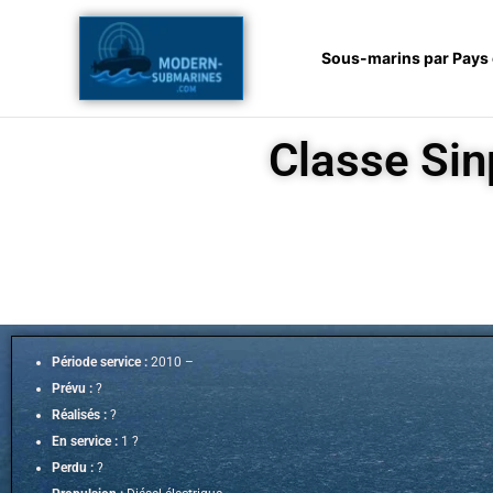
Aller
au
Sous-marins par Pays
contenu
Classe Sin
Période service :
2010 –
Prévu :
?
Réalisés :
?
En service :
1 ?
Perdu :
?