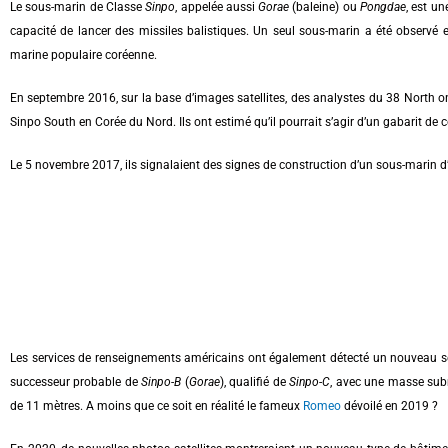
Le sous-marin de Classe
Sinpo
, appelée aussi
Gorae
(baleine) ou
Pongdae
, est u
capacité de lancer des missiles balistiques. Un seul sous-marin a été observé e
marine populaire coréenne.
En septembre 2016, sur la base d’images satellites, des analystes du 38 North on
Sinpo South en Corée du Nord. Ils ont estimé qu’il pourrait s’agir d’un gabarit d
Le 5 novembre 2017, ils signalaient des signes de construction d’un sous-marin d
Les services de renseignements américains ont également détecté un nouveau 
successeur probable de
Sinpo-B
(
Gorae
), qualifié de
Sinpo-C
, avec une masse sub
de 11 mètres. A moins que ce soit en réalité le fameux
Romeo
dévoilé en 2019 ?