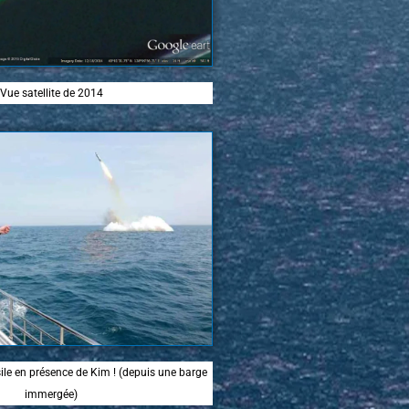
Vue satellite de 2014
le en présence de Kim ! (depuis une barge
immergée)