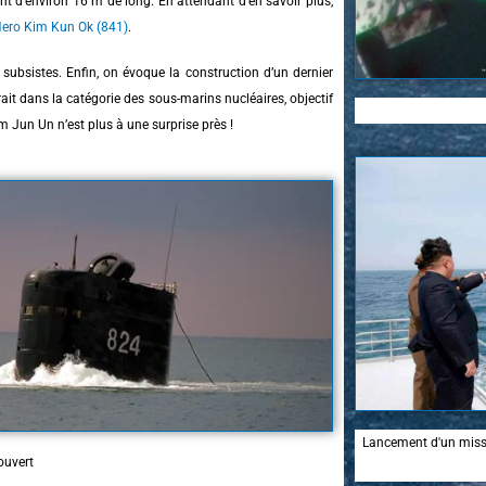
t d’environ 16 m de long. En attendant d’en savoir plus,
Hero Kim Kun Ok (841)
.
ubsistes. Enfin, on évoque la construction d’un dernier
ait dans la catégorie des sous-marins nucléaires, objectif
m Jun Un n’est plus à une surprise près !
Lancement d'un missi
ouvert