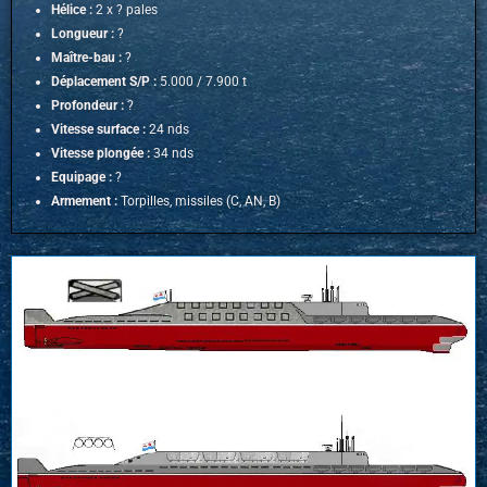
Hélice :
2 x ? pales
Longueur :
?
Maître-bau :
?
Déplacement S/P :
5.000 / 7.900 t
Profondeur :
?
Vitesse surface :
24 nds
Vitesse plongée :
34 nds
Equipage :
?
Armement :
Torpilles, missiles (C, AN, B)