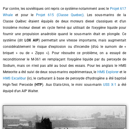
Par contre, les soviétiques ont repris ce système notamment avec le
Projet 617
Whale
et pour le
Projet 615 (Classe Quebec)
. Les sous-marins de la
Classe
Québec
étaient équipés de deux moteurs diesel classiques et d’un
troisième moteur diesel en cycle fermé qui utilisait de l’oxygène liquide pour
fournir une propulsion anaérobie quand le sous-marin était en plongée. Ce
système (dit
LOX AIP
) permettait une vitesse importante, mais augmentait
considérablement le risque d’explosion ou d’incendie (d’où le surnom de «
briquet » ou de « Zippo »). Pour résoudre ce problème, on a essayé de
reconditionner le M-361 en remplaçant l’oxygène liquide par du peroxyde de
Sodium, mais on n’est pas allé au bout des essais. Pour les anglais le HMS
Meteorite a été suivi de deux sous-marins expérimentaux, le
HMS Explorer
et le
HMS Excalibur
(ici, le carburant à base de peroxyde d’hydrogène a été baptisé
High-Test Peroxide (
HTP
). Aux Etats-Unis, le mini sous-marin
USS X-1
a été
équipé d’un AIP Walter.