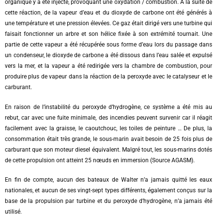
organique y a été injecté, provoquant une oxydation / combustion. À la suite de
cette réaction, de la vapeur d’eau et du dioxyde de carbone ont été générés à
une température et une pression élevées. Ce gaz était dirigé vers une turbine qui
faisait fonctionner un arbre et son hélice fixée à son extrémité tournait. Une
partie de cette vapeur a été récupérée sous forme d’eau lors du passage dans
un condenseur, le dioxyde de carbone a été dissous dans l’eau salée et expulsé
vers la mer, et la vapeur a été redirigée vers la chambre de combustion, pour
produire plus de vapeur dans la réaction de la peroxyde avec le catalyseur et le
carburant.
En raison de l’instabilité du peroxyde d’hydrogène, ce système a été mis au
rebut, car avec une fuite minimale, des incendies peuvent survenir car il réagit
facilement avec la graisse, le caoutchouc, les toiles de peinture … De plus, la
consommation était très grande, le sous-marin avait besoin de 25 fois plus de
carburant que son moteur diesel équivalent. Malgré tout, les sous-marins dotés
de cette propulsion ont atteint 25 nœuds en immersion (Source AGASM).
En fin de compte, aucun des bateaux de Walter n’a jamais quitté les eaux
nationales, et aucun de ses vingt-sept types différents, également conçus sur la
base de la propulsion par turbine et du peroxyde d’hydrogène, n’a jamais été
utilisé.