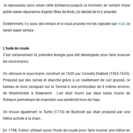
Je repoussais sans cesse cette échéance jusqu’à ce moment, en sortant d’une
petite sieste réparatrice d’après fêtes de Noël, j’ai décidé de m’y attarder.
Evidemment, il y aura des erreurs et si vous pouviez me les signaler par
mail
, ce
serait super sympa.
L’huile de coude
C’est certainement la première énergie quia été développée pour faire avancer
les sous-marins.
On retrouve le sous-marin construit en 1620 par Cornelis Drebbel (1562-1633).
Propulsé par des rames et étanche grâce à un revêtement de cuir graissé, ce
bateau en bois naviguait sur la
Tamise
à une profondeur de 4 mètres environ,
de Westminster à
Greenwich
. L’air était fourni par deux tubes munis de
flotteurs permettant de maintenir une extrémité hors de l’eau.
On trouve également le Turtle (1774) de Bushnell qui était propulsé par une
hélice activée à la main.
En 1798, Fulton utilisait aussi l’huile de coude pour faire tourner une hélice en