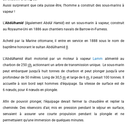
Aussi surprenant que cela puisse être, l’homme a construit des sous-marins à
vapeur !
L’
Abdülhamid
(également
Abdül Hamid
) est un sous-marin à vapeur, construit
au Royaume-Uni en 1886 aux chantiers navals de Barrow-in-Furness.
Acheté par la Marine ottomane, il entre en service en 1888 sous le nom de
baptême honorant le sultan
Abdülhamid
II
.
L’
Abdülhamid
était motorisé par un moteur à vapeur
Lamm
alimenté au
charbon de
250
ch
, actionnant un arbre de transmission unique. Le sous-marin
peut embarquer jusqu’à huit tonnes de charbon et peut plonger jusqu’à une
profondeur de 50 mètres. Long de 30,5
m
et large de 6
m
, il pesait 100 tonnes. Il
accueille à son bord sept hommes d’équipage. Sa vitesse de surface est de
6 nœuds, pour 4 nœuds en plongée.
Afin de pouvoir plonger, l’équipage devait fermer la chaudière et replier la
cheminée. Des réservoirs d’air, mis en pression pendant le séjour en surface,
servaient à assurer une courte propulsion pendant la plongée et ne
permettaient qu’une immersion de quelques minutes.