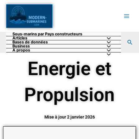
Aller
au
contenu
Sous-marins par Pays constructeurs
Articles
Rec
Bases de données
Business
A propos
Energie et
Propulsion
Mise à jour 2 janvier 2026