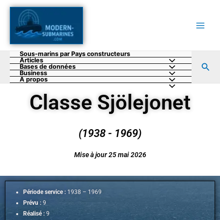
Aller
au
contenu
Sous-marins par Pays constructeurs
Articles
Rec
Bases de données
Business
A propos
Classe Sjölejonet
(1938 - 1969)
Mise à jour 25 mai 2026
Période service :
1938 – 1969
Prévu :
9
Réalisé :
9