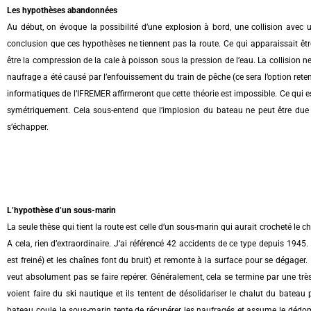
Les hypothèses abandonnées
Au début, on évoque la possibilité d’une explosion à bord, une collision avec 
conclusion que ces hypothèses ne tiennent pas la route. Ce qui apparaissait être
être la compression de la cale à poisson sous la pression de l’eau. La collision 
naufrage a été causé par l’enfouissement du train de pêche (ce sera l’option ret
informatiques de l’IFREMER affirmeront que cette théorie est impossible. Ce qui e
symétriquement. Cela sous-entend que l’implosion du bateau ne peut être due q
s’échapper.
L’hypothèse d’un sous-marin
La seule thèse qui tient la route est celle d’un sous-marin qui aurait crocheté le ch
A cela, rien d’extraordinaire. J’ai référencé 42 accidents de ce type depuis 1945.
est freiné) et les chaînes font du bruit) et remonte à la surface pour se dégager. Il
veut absolument pas se faire repérer. Généralement, cela se termine par une très
voient faire du ski nautique et ils tentent de désolidariser le chalut du bateau p
bateau coule, le sous-marin tente de récupérer les naufragés et assume le dédo