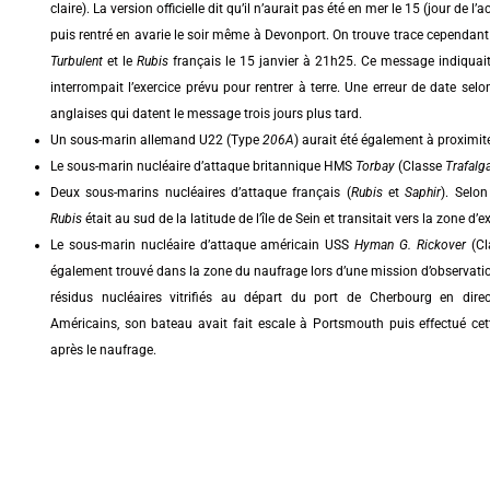
claire). La version officielle dit qu’il n’aurait pas été en mer le 15 (jour de l’
puis rentré en avarie le soir même à Devonport. On trouve trace cependan
Turbulent
et le
Rubis
français le 15 janvier à 21h25. Ce message indiquait qu
interrompait l’exercice prévu pour rentrer à terre. Une erreur de date selo
anglaises qui datent le message trois jours plus tard.
Un sous-marin allemand U22 (Type
206A
) aurait été également à proximit
Le sous-marin nucléaire d’attaque britannique HMS
Torbay
(Classe
Trafalg
Deux sous-marins nucléaires d’attaque français (
Rubis
et
Saphir
). Selon
Rubis
était au sud de la latitude de l’île de Sein et transitait vers la zone d’e
Le sous-marin nucléaire d’attaque américain USS
Hyman G. Rickover
(Cl
également trouvé dans la zone du naufrage lors d’une mission d’observatio
résidus nucléaires vitrifiés au départ du port de Cherbourg en dire
Américains, son bateau avait fait escale à Portsmouth puis effectué cett
après le naufrage.