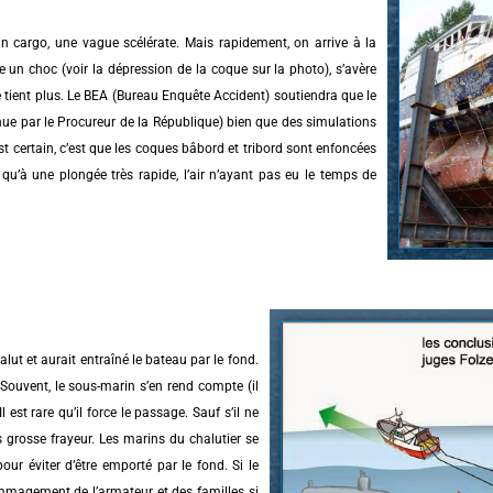
un cargo, une vague scélérate. Mais rapidement, on arrive à la
 un choc (voir la dépression de la coque sur la photo), s’avère
ne tient plus. Le BEA (Bureau Enquête Accident) soutiendra que le
enue par le Procureur de la République) bien que des simulations
st certain, c’est que les coques bâbord et tribord sont enfoncées
u’à une plongée très rapide, l’air n’ayant pas eu le temps de
alut et aurait entraîné le bateau par le fond.
 Souvent, le sous-marin s’en rend compte (il
 est rare qu’il force le passage. Sauf s’il ne
 grosse frayeur. Les marins du chalutier se
our éviter d’être emporté par le fond. Si le
mmagement de l’armateur et des familles si