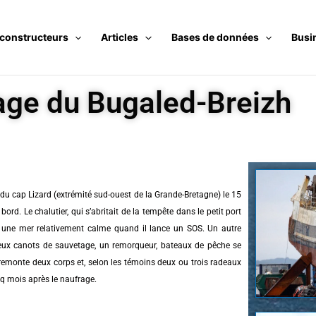
 constructeurs
Articles
Bases de données
Busi
age du Bugaled-Breizh
e du cap Lizard (extrémité sud-ouest de la Grande-Bretagne) le 15
rd. Le chalutier, qui s’abritait de la tempête dans le petit port
ns une mer relativement calme quand il lance un SOS. Un autre
 deux canots de sauvetage, un remorqueur, bateaux de pêche se
 remonte deux corps et, selon les témoins deux ou trois radeaux
inq mois après le naufrage.