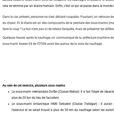
cela se termine par un drame humain. Enfin, c’est ce qui se passe dans le monde ci
Dans le cas présent, personne ne s’est déclaré coupable. Pourtant, on retrouve des
du chalut. Et le titane est un des composants de la peinture des sous-marins (mais
faire le coup ? Le but n’est pas ici de refaire l’enquête, mais de présenter les différ
Quelques heures après le naufrage, un communiqué de la préfecture maritime de l’
sous-marin Aswex 04 de l’OTAN avait lieu autour de la zone du naufrage.
Au sein de cet exercice, plusieurs sous-marins
Le sous-marin néerlandais
Dolfijn
(Classe
Walrus
): Il a fait l’objet de répa
plus de 20 km du lieu de l’accident.
Le sous-marin britannique HMS
Turbulent
(Classe
Trafalgar
) : Il aurai
l’exercice et se serait trouvé à plus de 50 km du naufrage selon les autori