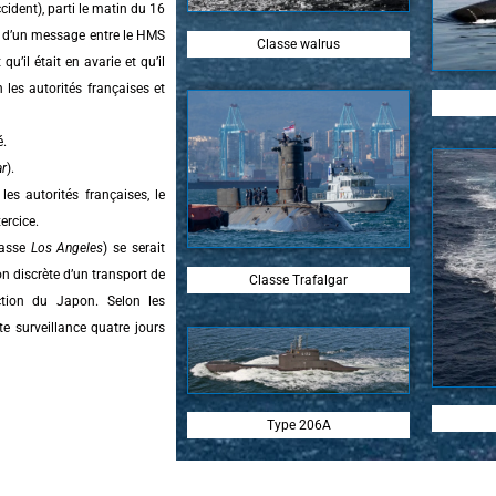
accident), parti le matin du 16
t d’un message entre le HMS
Classe walrus
’il était en avarie et qu’il
n les autorités françaises et
é.
ar
).
 les autorités françaises, le
xercice.
asse
Los Angeles
) se serait
n discrète d’un transport de
Classe Trafalgar
ction du Japon. Selon les
e surveillance quatre jours
Type 206A