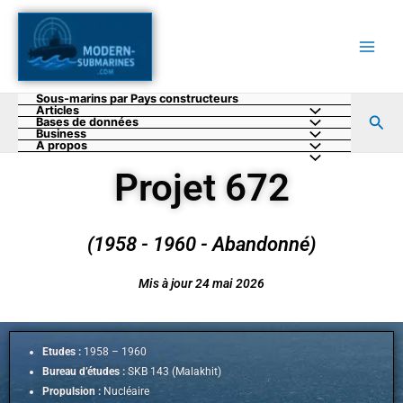
Aller
au
contenu
Sous-marins par Pays constructeurs
Articles
Rec
Bases de données
Business
A propos
Projet 672
(1958 - 1960 - Abandonné)
Mis à jour 24 mai 2026
Etudes :
1958 – 1960
Bureau d’études :
SKB 143 (Malakhit)
Propulsion :
Nucléaire