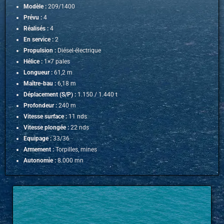
Modèle :
209/1400
Prévu :
4
Réalisés :
4
En service :
2
Propulsion :
Diésel-électrique
Hélice :
1×7 pales
Longueur :
61,2 m
Maître-bau :
6,18 m
Déplacement (S/P) :
1.150 / 1.440 t
Profondeur :
240 m
Vitesse surface :
11 nds
Vitesse plongée :
22 nds
Equipage :
33/36
Armement :
Torpilles, mines
Autonomie :
8.000 mn