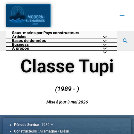
Aller
au
contenu
Sous-marins par Pays constructeurs
Articles
Rec
Bases de données
Business
A propos
Classe Tupi
(1989 - )
Mise à jour 3 mai 2026
Période Service :
1989 –
Constructeurs :
Allemagne / Brésil