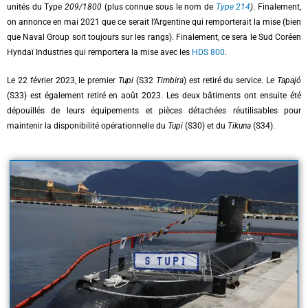
unités du Type
209/1800
(plus connue sous le nom de
Type 214
)
. Finalement,
on annonce en mai 2021 que ce serait l’Argentine qui remporterait la mise (bien
que Naval Group soit toujours sur les rangs). Finalement, ce sera le Sud Coréen
Hyndaï Industries qui remportera la mise avec les
HDS 800
.
Le 22 février 2023, le premier
Tupi
(S32
Timbira
) est retiré du service. Le
Tapajó
(S33) est également retiré en août 2023. Les deux bâtiments ont ensuite été
dépouillés de leurs équipements et pièces détachées réutilisables pour
maintenir la disponibilité opérationnelle du
Tupi
(S30) et du
Tikuna
(S34).