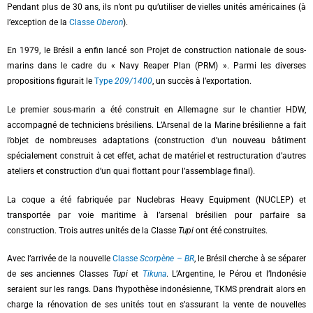
Pendant plus de 30 ans, ils n’ont pu qu’utiliser de vielles unités américaines (à
l’exception de la
Classe
Oberon
).
En 1979, le Brésil a enfin lancé son Projet de construction nationale de sous-
marins dans le cadre du « Navy Reaper Plan (PRM) ». Parmi les diverses
propositions figurait le
Type
209/1400
, un succès à l’exportation.
Le premier sous-marin a été construit en Allemagne sur le chantier HDW,
accompagné de techniciens brésiliens. L’Arsenal de la Marine brésilienne a fait
l’objet de nombreuses adaptations (construction d’un nouveau bâtiment
spécialement construit à cet effet, achat de matériel et restructuration d’autres
ateliers et construction d’un quai flottant pour l’assemblage final).
La coque a été fabriquée par Nuclebras Heavy Equipment (NUCLEP) et
transportée par voie maritime à l’arsenal brésilien pour parfaire sa
construction. Trois autres unités de la Classe
Tupi
ont été construites.
Avec l’arrivée de la nouvelle
Classe
Scorpène – BR
, le Brésil cherche à se séparer
de ses anciennes Classes
Tupi
et
Tikuna
. L’Argentine, le Pérou et l’Indonésie
seraient sur les rangs. Dans l’hypothèse indonésienne, TKMS prendrait alors en
charge la rénovation de ses unités tout en s’assurant la vente de nouvelles