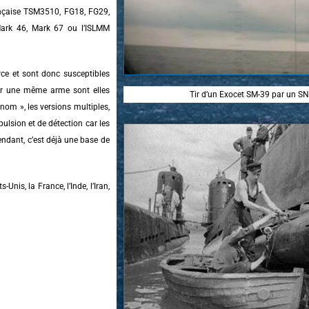
ançaise TSM3510, FG18, FG29,
Mark 46, Mark 67 ou l’ISLMM
rce et sont donc susceptibles
our une même arme sont elles
Tir d’un Exocet SM-39 par un SN
 nom », les versions multiples,
pulsion et de détection car les
tendant, c’est déjà une base de
nis, la France, l’Inde, l’Iran,