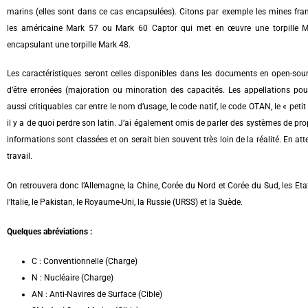
marins (elles sont dans ce cas encapsulées). Citons par exemple les mines fr
les américaine Mark 57 ou Mark 60 Captor qui met en œuvre une torpille 
encapsulant une torpille Mark 48.
Les caractéristiques seront celles disponibles dans les documents en open-sou
d’être erronées (majoration ou minoration des capacités. Les appellations p
aussi critiquables car entre le nom d’usage, le code natif, le code OTAN, le « petit
il y a de quoi perdre son latin. J’ai également omis de parler des systèmes de pro
informations sont classées et on serait bien souvent très loin de la réalité. En at
travail.
On retrouvera donc l’Allemagne, la Chine, Corée du Nord et Corée du Sud, les Etats-U
l’Italie, le Pakistan, le Royaume-Uni, la Russie (URSS) et la Suède.
Quelques abréviations :
C : Conventionnelle (Charge)
N : Nucléaire (Charge)
AN : Anti-Navires de Surface (Cible)