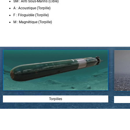
SM : Anti Sous-Marins (Cible)
A : Acoustique (Torpille)
F : Filoguidée (Torpille)
M : Magnétique (Torpille)
Torpilles