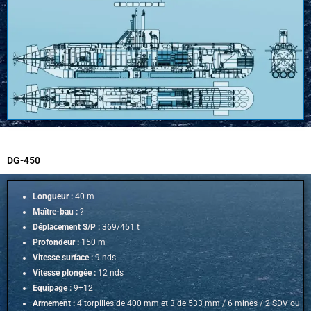
DG-450
Longueur :
40 m
Maître-bau :
?
Déplacement S/P :
369/451 t
Profondeur :
150 m
Vitesse surface :
9 nds
Vitesse plongée :
12 nds
Equipage :
9+12
Armement :
4 torpilles de 400 mm et 3 de 533 mm / 6 mines / 2 SDV ou