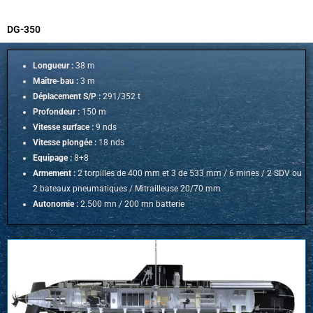
DG-350
Longueur :
38 m
Maître-bau :
3 m
Déplacement S/P :
291/352 t
Profondeur :
150 m
Vitesse surface :
9 nds
Vitesse plongée :
18 nds
Equipage :
8+8
Armement :
2 torpilles de 400 mm et 3 de 533 mm / 6 mines / 2 SDV ou
2 bateaux pneumatiques /
Mitrailleuse 20/70 mm
Autonomie :
2.500 mn / 20
0 mn batterie