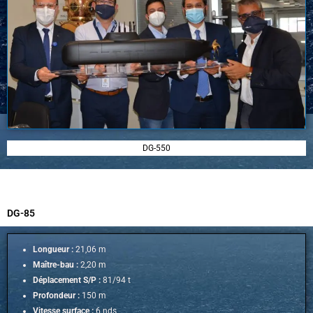
DG-550
DG-85
Longueur :
21,06 m
Maître-bau :
2,20 m
Déplacement S/P :
81/94 t
Profondeur :
150 m
Vitesse surface :
6 nds