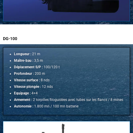
DG-100
Longueur :
21 m
Maître-bau :
3,5 m
Déplacement S/P :
100/120 t
Profondeur :
200 m
Vitesse surface :
8 nds
Vitesse plongée :
12 nds
Equipage :
4+4
Armement :
2 torpilles filoguidées avec tubes sur les flancs / 8 mines
Autonomie :
1.800 mn /
100 mn batterie