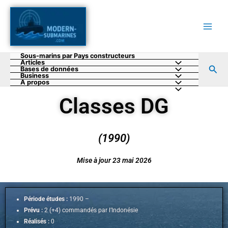
Aller
au
contenu
Sous-marins par Pays constructeurs
Articles
Rec
Bases de données
Business
A propos
Classes DG
(1990)
Mise à jour 23 mai 2026
Période études :
1990 –
Prévu :
2 (+4) commandés par l’Indonésie
Réalisés :
0