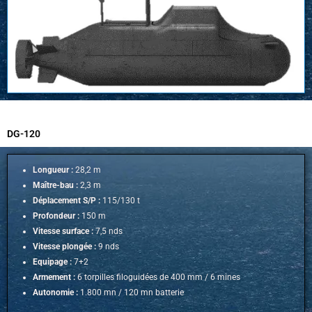
DG-120
Longueur :
28,2 m
Maître-bau :
2,3 m
Déplacement S/P :
115/130 t
Profondeur :
150 m
Vitesse surface :
7,5 nds
Vitesse plongée :
9 nds
Equipage :
7+2
Armement :
6 torpilles filoguidées de 400 mm / 6 mines
Autonomie :
1.800 mn /
120 mn batterie