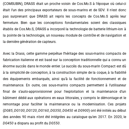
(COMSUBIN), DRASS était un proche voisin de Cos.Mo.S à l’époque où celui-ci
était l’un des principaux exportateurs de sous-marins et de SDV. Il n’est donc
pas surprenant que DRASS ait repris les concepts de Cos.Mo.S après leur
fermeture. Bien que les conceptions fondamentales soient des classiques
établis de Cos.Mo.S, DRASS a incorporé la technologie de batterie lithium-ion à
la pointe de la technologie, un nouveau module de contrôle et de navigation et
la dernière génération de capteurs.
Avec la Drass, cette gamme perpétue l’héritage des sous-marins compacts de
fabrication italienne et est basé sur la conception traditionnelle qui a connu un
énorme succès dans le monde entier. Le succès du sous-marin Compact est dû
à la simplicité de conception, à la construction simple de la coque, à la fiabilité
des équipements embarqués, ainsi qu’à la facilité de fonctionnement et de
maintenance. En outre, ces sous-marins compacts permettent à l’utilisateur
final de s’auto-approvisionner pour l’exploitation et la maintenance d’un
bâtiment dédié aux opérations en eaux littorales, y compris le démontage et le
remontage pour faciliter la maintenance ou la modernisation. Ces projets
(
DG85
,
DG100
,
DG120
,
DG160
,
DG350, DG450
et
DG900
) ont été initiés au début
des années 90 mais n’ont été intégrées au catalogue qu’en 2017. En 2020, le
DG450
a disparu au profit du
DG550
.