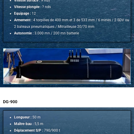
Vitesse surface :
9 nds
Vitesse plongée :
? nds
Equipage :
12
Armement :
4 torpilles de 400 mm et 3 de 533 mm / 6 mines / 2 SDV ou
2 bateaux pneumatiques /
Mitrailleuse 20/70 mm
Autonomie :
3.000 mn / 20
0 mn batterie
DG-900
Longueur :
50 m
Maître-bau :
5,5 m
Déplacement S/P :
790/900 t