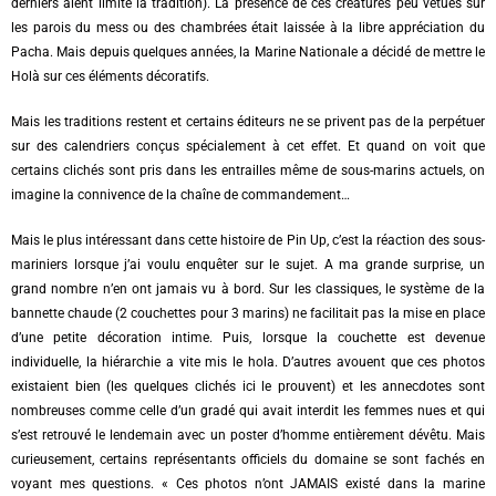
derniers aient limité la tradition). La présence de ces créatures peu vêtues sur
les parois du mess ou des chambrées était laissée à la libre appréciation du
Pacha. Mais depuis quelques années, la Marine Nationale a décidé de mettre le
Holà sur ces éléments décoratifs.
Mais les traditions restent et certains éditeurs ne se privent pas de la perpétuer
sur des calendriers conçus spécialement à cet effet. Et quand on voit que
certains clichés sont pris dans les entrailles même de sous-marins actuels, on
imagine la connivence de la chaîne de commandement…
Mais le plus intéressant dans cette histoire de Pin Up, c’est la réaction des sous-
mariniers lorsque j’ai voulu enquêter sur le sujet. A ma grande surprise, un
grand nombre n’en ont jamais vu à bord. Sur les classiques, le système de la
bannette chaude (2 couchettes pour 3 marins) ne facilitait pas la mise en place
d’une petite décoration intime. Puis, lorsque la couchette est devenue
individuelle, la hiérarchie a vite mis le hola. D’autres avouent que ces photos
existaient bien (les quelques clichés ici le prouvent) et les annecdotes sont
nombreuses comme celle d’un gradé qui avait interdit les femmes nues et qui
s’est retrouvé le lendemain avec un poster d’homme entièrement dévêtu. Mais
curieusement, certains représentants officiels du domaine se sont fachés en
voyant mes questions. « Ces photos n’ont JAMAIS existé dans la marine