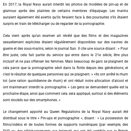
En 2017, la Royal Navy aurait interdit les photos de modèles de pin-up et de
glamour après des plaintes de certains membres d’équipage. Les marins
auraient également été avertis qu’ils feraient face à des poursuites s’ils étaient
surpris en train de télécharger ou de regarder de la pornographie.
Cela vient après qu’un examen ait révélé que des films et des magazines
sexuellement explicites étaient régulièrement disponibles sur des navires de
guerre et des sous-marins, selon le journal Sun. Il cite une source disant :
« Pour
être juste, cela fait partie du service qui entre dans le 21e siècle, être plus
inclusif et ne pas offenser les femmes. Mais beaucoup de gars se plaignent de
cela parce que la pornographie sévit dans la flotte depuis des générations, et
c’est le résultat de quelques personnes qui se plaignent. »
«Ils ont arrêté le rhum
tot (une ration quotidienne de rhum) et ont réduit notre allocation d’alcool et
ont maintenant interdit la pornographie.
« Les gens se demandent quelle est la
prochaine étape, ainsi que comment cela sera appliqué, surtout si des éléments
sont stockés sur des smartphones. »
Le changement apporté au Queen Regulations de la Royal Navy aurait été
distribué sous le titre « Pin-ups et pornographie », disant :
« La possession de
films/vidéos et de toutes formes de supports numériques (par exemple, des