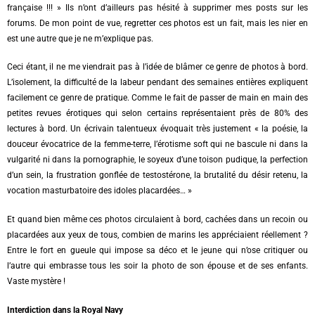
française !!! » Ils n’ont d’ailleurs pas hésité à supprimer mes posts sur les
forums. De mon point de vue, regretter ces photos est un fait, mais les nier en
est une autre que je ne m’explique pas.
Ceci étant, il ne me viendrait pas à l’idée de blâmer ce genre de photos à bord.
L’isolement, la difficulté de la labeur pendant des semaines entières expliquent
facilement ce genre de pratique. Comme le fait de passer de main en main des
petites revues érotiques qui selon certains représentaient près de 80% des
lectures à bord. Un écrivain talentueux évoquait très justement « la poésie, la
douceur évocatrice de la femme-terre, l’érotisme soft qui ne bascule ni dans la
vulgarité ni dans la pornographie, le soyeux d’une toison pudique, la perfection
d’un sein, la frustration gonflée de testostérone, la brutalité du désir retenu, la
vocation masturbatoire des idoles placardées… »
Et quand bien même ces photos circulaient à bord, cachées dans un recoin ou
placardées aux yeux de tous, combien de marins les appréciaient réellement ?
Entre le fort en gueule qui impose sa déco et le jeune qui n’ose critiquer ou
l’autre qui embrasse tous les soir la photo de son épouse et de ses enfants.
Vaste mystère !
Interdiction dans la Royal Navy