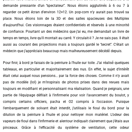
demande pressante d’un ‘’spectateur’’. Nous étions agglutinés à 6 ou 7 à
regarder ce petit écran d’environ 12×12. Un pop-corn n’y aurait pas trouvé sa
place. Nous étions loin de la 3D et des salles spacieuses des Multiplex
d’aujourd’hui. Ces visionnages étaient confidentiels et réservés à une minorité
de confiance. Pourtant un des médecins que j’ai eu, me demandait un livre de
temps en temps, livre qu’il montait au carré. Y circulait-il ? Je ne sais pas. Il était
aussi au courant des projections mais a toujours gardé le ‘’secret’’. C’était un
médecin que j’appréciais beaucoup mais malheureusement décédé́ depuis.
Pour finir, à bord je faisais de la peinture à l’huile sur toile. J’ai réalisé́ quelques
tableaux, en particulier et majoritairement des nus. En effet, le sujet d’intérêt
était celui auquel nous pensions… par la force des choses. Comme il n’y avait
pas de modèle (lol) je m’inspirais de photos prises dans des revues mais
toujours en modifiant et personnalisant ma réalisation. Quand je peignais, une
partie de l’équipage défilait à l’infirmerie pour voir l’avancement du boulot, y
compris certains officiers, pacha et O2 compris à l’occasion. Puisque
l’embarquement de solvant était interdit, j’utilisais le fioul du bord pour la
dilution de la peinture à l’huile et pour nettoyer mon matériel. L’odeur des
vapeurs de fioul dans l’infirmerie et alentour indiquait clairement que j’étais aux
pinceaux. Grâce à l’efficacité du système de ventilation, cette odeur