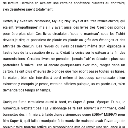
de lecture. Certains en avaient une certaine appétence, d’autres au contraire,
s’en désintéressaient totalement.
Certes, il y avait les Penthouse, MyFair, Play Boys et d’autres revues encore, qui
étaient ‘sympathiques’ mais il y avait aussi des livres très ‘’osés’’, des pornos
pour être plus clair. Ces livres circulaient ‘’sous le manteau’’, sous les T-shirt
devrais-je dire, et passaient de piaule en piaule au grès des échanges et des
affinités de chacun. Des revues ou livres passaient même d’un équipage à
l’autre lors de la passation de suite. C’était la cerise sur le gâteau à la fin des
transmissions. Certains livres ne prenaient jamais ‘l’air’ et faisaient plusieurs
patrouilles à suivre. J’en ai encore quelques-uns avec moi, rangés dans un
carton. Ils ont plus d’heures de plongée que moi et ont passé toutes les lignes.
Ils étaient, bien sûr, interdits à bord, même si beaucoup connaissaient leur
existence y compris, je pense, certains officiers puisque, un en particulier, m’en
demandait de temps en temps.
Quelques films circulaient aussi à bord, en Super 8 pour l’époque. Et oui, le
numérique n’existait pas ! Le visionnage se faisait souvent à l’infirmerie, côté́
bannettes des infirmiers, à l’aide d’une visionneuse genre EDIRAY MURRAY pour
film Super 8, qu’il fallait manipuler à la manivelle mais qui avait l’avantage de
pouvoir faire marche arrière en rembobinant afin de revoir une séquence à la