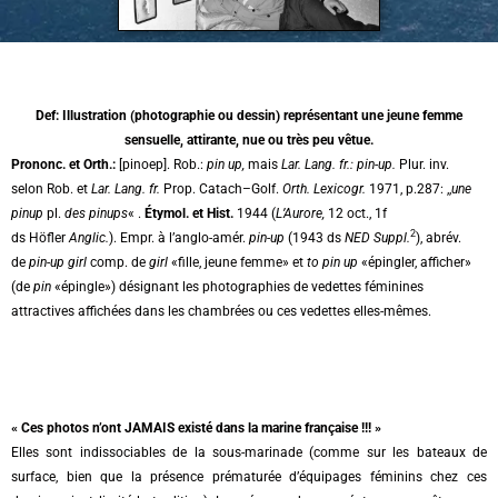
Def: Illustration (photographie ou dessin) représentant une jeune femme
sensuelle, attirante, nue ou très peu vêtue.
Prononc. et Orth.:
[pinoep].
Rob.
:
pin up,
mais
Lar. Lang. fr.: pin-up.
Plur. inv.
selon
Rob.
et
Lar. Lang. fr.
Prop.
Catach
–
Golf.
Orth. Lexicogr.
1971, p.287: ,,
une
pinup
pl.
des pinups
« .
Étymol. et Hist.
1944 (
L’Aurore,
12 oct., 1f
2
ds
Höfler
Anglic.
). Empr. à l’anglo-amér.
pin-up
(1943 ds
NED Suppl.
), abrév.
de
pin-up girl
comp. de
girl
«fille, jeune femme» et
to pin up
«épingler, afficher»
(de
pin
«épingle») désignant les photographies de vedettes féminines
attractives affichées dans les chambrées ou ces vedettes elles-mêmes.
« Ces photos n’ont JAMAIS existé dans la marine française !!! »
Elles sont indissociables de la sous-marinade (comme sur les bateaux de
surface, bien que la présence prématurée d’équipages féminins chez ces