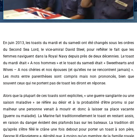
En juin 2013, les toasts du mardi et du samedi ont été changés sous les ordres
du Second Sea Lord, le vice-amiral David Steel, pour refléter le fait que les
femmes naviguent dans la Royal Navy depuis près de deux décennies. Le toast
du mardi était « A nos hommes » et le toast du samedi était « Sweethearts and
Wives – A nos chéries et nos épouses (et qu’elles ne se rencontrent jamais) ».
Les mots entre parenthèses sont compris mais non prononcés, bien que
souvent ceux qui ne portent pas de toast les diront en réponse.
Alors que la plupart de ces toasts sont explicites, « une guerre sanglante ou une
saison maladive » se réfère au désir et à la probabilité d’être promu si par
malheur une personne venait à mourir et donc à laisser sa place vacante
(guerre ou maladie). La Marine fait traditionnellement le toast en restant assis,
en raison du danger évident des plafonds bas sur les bateaux. La tradition dit
qu’après s’être fêlé le crâne une fois debout pour porter un toast à son père,
George III d’Angleterre a décrété que, à moins qu’un membre de la famille royale