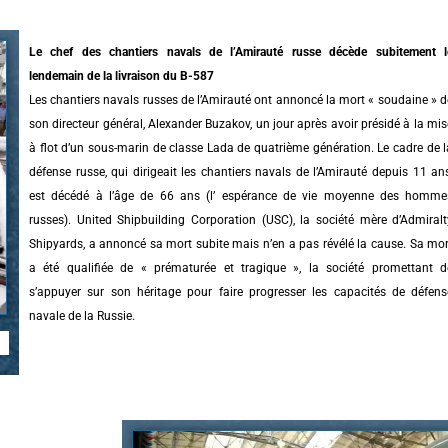
Le chef des chantiers navals de l’Amirauté russe décède subitement l
lendemain de la livraison du B-587
Les chantiers navals russes de l’Amirauté ont annoncé la mort « soudaine » d
son directeur général, Alexander Buzakov, un jour après avoir présidé à la mis
à flot d’un sous-marin de classe Lada de quatrième génération. Le cadre de l
défense russe, qui dirigeait les chantiers navals de l’Amirauté depuis 11 ans
est décédé à l’âge de 66 ans (l’ espérance de vie moyenne des homme
russes). United Shipbuilding Corporation (USC), la société mère d’Admiralt
Shipyards, a annoncé sa mort subite mais n’en a pas révélé la cause. Sa mor
a été qualifiée de « prématurée et tragique », la société promettant d
s’appuyer sur son héritage pour faire progresser les capacités de défens
navale de la Russie.