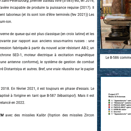
e
Saint-Pétersbourg
, premier bateau livré (S-585) est, en 2016,
’avère incapable de produire la puissance requise (2017). Il
t laborieux (et ils sont loin d’être terminés (fev 2021)) Les
ium-ion.
erne de queue qui est plus classique (en croix latine) et les
novante par rapport aux anciens sous-marins russes : une
ession fabriquée à partir du nouvel acier résistant AB-2, un
hrone SED-1, moteur électrique à excitation magnétique
Le B-586 comme 
a une antenne conforme), le système de gestion de combat
Distantsiya et autres. Bref, une vraie réussite sur le papier
2018. En février 2021, il est toujours en phase d’essais. Le
ptisé à l’origine en tant que B-587
Sébastopol
). Mais il est
relancé en 2022.
7M
avec des missiles Kalibr (l’option des missiles Zircon