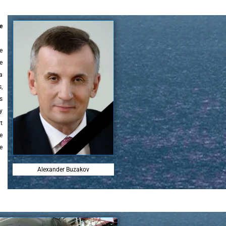
e
e
e
a
,
s
y
t
e
e
Alexander Buzakov