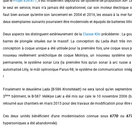
que le
Projet
636-877
, il est finalement dépourvu de système de propulsion AIP. L
le seul en service, mais n’a jamais été opérationnel, car son moteur électrique s
faut bien avouer qu’entre son lancement en 2004 et 2016, les essais à la mer furen
deux exemplaires suivants pourraient être modernisés et équipés de batteries lith
Deux aspects les distinguent extérieurement de la
Classe
Kilo
précédente : La gouv
barres de plongée situées sur le massif. La conception du Lada était très in
conception à coque unique a été utilisée pour la première fois, une coque sous pr
nouveau revêtement anéchoïque de coque Molniya, un nouveau système sync
permanente, le système sonar Lira (la première fois qu’un sonar à arc russe 
automatisé Litiy, le mât optronique Parus-98, le système de communication intégré 
!
Finalement le deuxième
Lada
(B-586
Kronshdadt
) ne sera lancé qu’en septembre 
ème
3
bâtiment, le B-587
Velikiye Luki
a été mis sur cale le 10 novembre 2006 (ba
retourné aux chantiers en mars 2015 pour des travaux de modification pour être 
Ces deux unités bénéficient d’une modernisation connue sous
677D
ou
67
hypersoniques a été abandonnée).