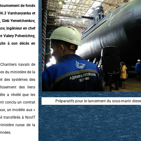
détournement de fonds
36.3 Varshavyanka et
le, Gleb Yemelchenkov,
kov, ingénieur en chef
re Valery Pshenichny,
uite à son décès en
 Chantiers navals de
les du ministère de la
 et des systèmes des
lissement des liens
ête a révélé que les
Préparatifs pour le lancement du sous-marin diesel
ont conclu un contrat
vaux, un modèle aux «
été transférés à NovIT
inistère russe de la
amnées.