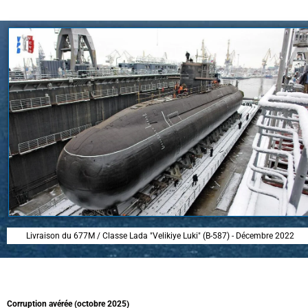
Livraison du 677M / Classe Lada "Velikiye Luki" (B-587) - Décembre 2022
Corruption avérée (octobre 2025)