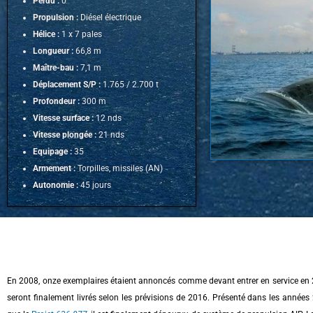
Perdu :
0
Propulsion :
Diésel électrique
Hélice :
1 x 7 pales
Longueur :
66,8 m
Maître-bau :
7,1 m
Déplacement S/P :
1.765 / 2.700 t
Profondeur :
300 m
Vitesse surface :
12 nds
Vitesse plongée :
21 nds
Equipage :
35
Armement :
Torpilles, missiles (AN)
Autonomie :
45 jours
En 2008, onze exemplaires étaient annoncés comme devant en­trer en service en 
seront finalement livrés selon les prévisions de 2016. Présenté dans les anné