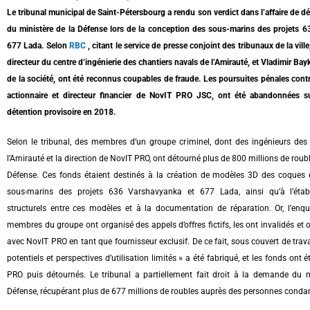
Le tribunal municipal de Saint-Pétersbourg a rendu son verdict dans l’affaire de 
du ministère de la Défense lors de la conception des sous-marins des projets 6
677 Lada. Selon
RBC
, citant le service de presse conjoint des tribunaux de la vil
directeur du centre d’ingénierie des chantiers navals de l’Amirauté, et Vladimir Bay
de la société, ont été reconnus coupables de fraude. Les poursuites pénales cont
actionnaire et directeur financier de NovIT PRO JSC, ont été abandonnées s
détention provisoire en 2018.
Selon le tribunal, des membres d’un groupe criminel, dont des ingénieurs des
l’Amirauté et la direction de NovIT PRO, ont détourné plus de 800 millions de roub
Défense. Ces fonds étaient destinés à la création de modèles 3D des coques
sous-marins des projets 636 Varshavyanka et 677 Lada, ainsi qu’à l’étab
structurels entre ces modèles et à la documentation de réparation. Or, l’enqu
membres du groupe ont organisé des appels d’offres fictifs, les ont invalidés et 
avec NovIT PRO en tant que fournisseur exclusif. De ce fait, sous couvert de tra
potentiels et perspectives d’utilisation limités » a été fabriqué, et les fonds ont 
PRO puis détournés.
Le tribunal a partiellement fait droit à la demande du m
Défense, récupérant plus de 677 millions de roubles auprès des personnes cond