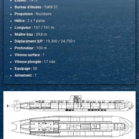
Etudes :
1973
Bureau d’études :
TsKB 57
Propulsion :
Nucléaire
Hélice :
2 x ? pales
Longueur :
157 / 191 m
Maître-bau :
39,8 m
Déplacement S/P :
19.300 / 24.750 t
Profondeur :
100 m
Vitesse surface :
?
Vitesse plongée :
17 nds
Equipage :
50
Armement :
?