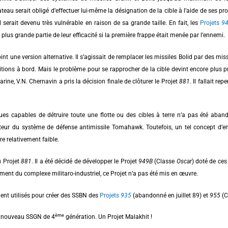
ateau serait obligé d’effectuer lui-même la désignation de la cible à l’aide de ses pro
serait devenu très vulnérable en raison de sa grande taille. En fait, les
Projets
9
us grande partie de leur efficacité si la première frappe était menée par l’ennemi.
nt une version alternative. Il s’agissait de remplacer les missiles Bolid par des miss
nitions à bord. Mais le problème pour se rapprocher de la cible devint encore plus
ne, V.N. Chernavin a pris la décision finale de clôturer le Projet
881
. Il fallait r
es capables de détruire toute une flotte ou des cibles à terre n’a pas été aband
teur du système de défense antimissile Tomahawk. Toutefois, un tel concept d’en
e relativement faible.
u Projet
881
. Il a été décidé de développer le Projet
949B
(Classe
Oscar
) doté de ces
ment du complexe militaro-industriel, ce Projet n’a pas été mis en œuvre.
ent utilisés pour créer des SSBN des
Projets
935
(abandonné en juillet 89) et
955
(C
ème
du nouveau SSGN de 4
génération. Un Projet Malakhit !