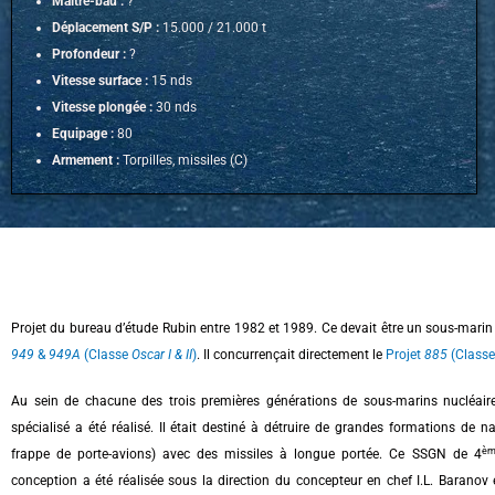
Maître-bau :
?
Déplacement S/P :
15.000 / 21.000 t
Profondeur :
?
Vitesse surface :
15 nds
Vitesse plongée :
30 nds
Equipage :
80
Armement :
Torpilles, missiles (C)
Projet du bureau d’étude Rubin entre 1982 et 1989. Ce devait être un sous-marin 
949
&
949A
(Classe
Oscar
I & II
)
. Il concurrençait directement le
Projet
885
(Class
Au sein de chacune des trois premières générations de sous-marins nucléair
spécialisé a été réalisé. Il était destiné à détruire de grandes formations de 
èm
frappe de porte-avions) avec des missiles à longue portée. Ce SSGN de 4
conception a été réalisée sous la direction du concepteur en chef I.L. Baranov 