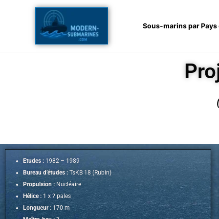
Aller
au
Sous-marins par Pays
contenu
Pro
Etudes :
1982 – 1989
Bureau d’études :
TsKB 18 (Rubin)
Propulsion :
Nucléaire
Hélice :
1 x ? pales
Longueur :
170 m