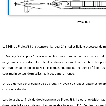
Projet 881
Le SSGN du Projet
881
était censé embarquer 24 missiles Bolid (successeur du mis
Le
Mercury
était supposé avoir une architecture à deux coques avec une centrale p
rangées à l’intérieur d’un bloc robuste et derrière des volets rétractables. Les p
une augmentation significative de la longueur du bateau, qui aurait dû être d’a
sous-marin porteur de missiles tactiques dans le monde.
En plus de son sonar sphérique de proue, il y avait de grandes antennes aéropo
cruciforme standard.
Lors de la phase finale du développement du Projet
881
, il y eut une révision r
d’une telle taille serait devenu très vulnérable face aux USA. De plus, la pos