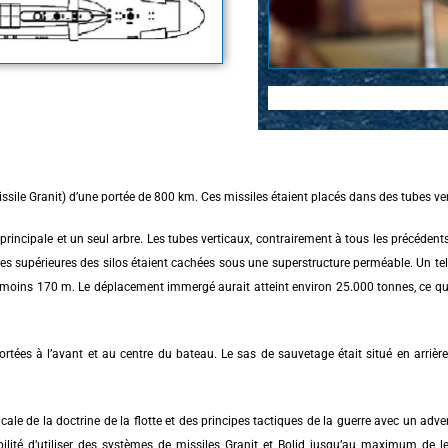
sile Granit) d’une portée de 800 km. Ces missiles étaient placés dans des tubes ve
rincipale et un seul arbre. Les tubes verticaux, contrairement à tous les précédent
arties supérieures des silos étaient cachées sous une superstructure perméable. Un te
u moins 170 m. Le déplacement immergé aurait atteint environ 25.000 tonnes, ce qui
rtées à l’avant et au centre du bateau. Le sas de sauvetage était situé en arrièr
adicale de la doctrine de la flotte et des principes tactiques de la guerre avec un ad
sibilité d’utiliser des systèmes de missiles Granit et Bolid jusqu’au maximum de 