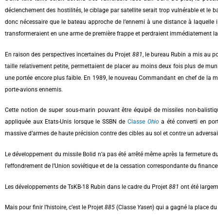
déclenchement des hostilités, le ciblage par satellite serait trop vulnérable et le b
donc nécessaire que le bateau approche de l’ennemi à une distance à laquelle il 
transformeraient en une arme de première frappe et perdraient immédiatement la pl
En raison des perspectives incertaines du Projet
881
, le bureau Rubin a mis au poi
taille relativement petite, permettaient de placer au moins deux fois plus de mu
une portée encore plus faible. En 1989, le nouveau Commandant en chef de la mari
porte-avions ennemis.
Cette notion de super sous-marin pouvant être équipé de missiles non-balistiqu
appliquée aux Etats-Unis lorsque le SSBN de
Classe
Ohio
a été converti en por
massive d’armes de haute précision contre des cibles au sol et contre un adversair
Le développement du missile Bolid n’a pas été arrêté même après la fermeture d
l’effondrement de l’Union soviétique et de la cessation correspondante du finance
Les développements de TsKB-18 Rubin dans le cadre du Projet
881
ont été largem
Mais pour finir l’histoire, c’est le Projet
885
(Classe
Yasen
) qui a gagné la place 