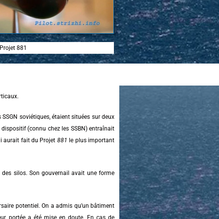
Projet 881
rticaux.
s SSGN soviétiques, étaient situées sur deux
l dispositif (connu chez les SSBN) entraînait
 aurait fait du Projet
881
le plus important
e des silos. Son gouvernail avait une forme
versaire potentiel. On a admis qu’un bâtiment
leur portée a été mise en doute. En cas de