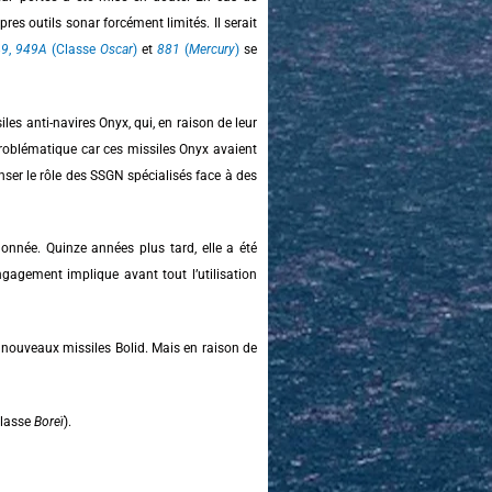
pres outils sonar forcément limités. Il serait
49
,
949A
(Classe
Oscar
)
et
881
(
Mercury
)
se
iles anti-navires Onyx, qui, en raison de leur
 problématique car ces missiles Onyx avaient
epenser le rôle des SSGN spécialisés face à des
onnée. Quinze années plus tard, elle a été
gagement implique avant tout l’utilisation
 nouveaux missiles Bolid. Mais en raison de
lasse
Boreï
).