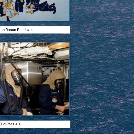
ation Ronan Pondaven
Course EAB