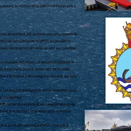
pendant, le module de la DRDO n’était pas prêt à
dules de système AIP destinés aux sous-marins de
RL), un laboratoire de la DRDO, a transféré la
essais de réception en usine au sein du complexe
nnecteur AIP, lequel est ensuite installé sur le
du sous-marin pour le lancement de torpilles
ème EM destiné à être intégré au module qui sera
xés. Les travaux d’intégration sur le deuxième sous-
t des sources.
IP, car les dimensions et les caractéristiques de
juillet et août 2027, et la rénovation complète
ble à acide phosphorique (PAFC). Une pile à