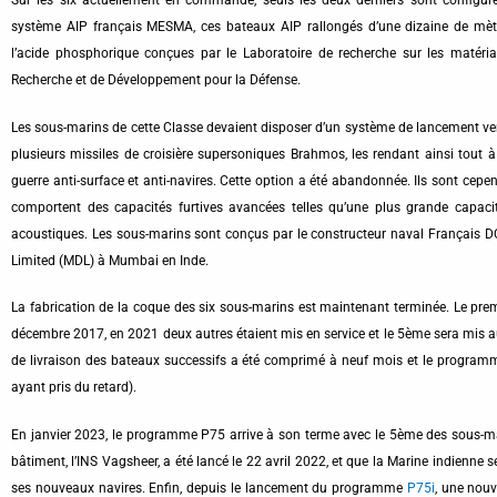
système AIP français MESMA, ces bateaux AIP rallongés d’une dizaine de mètre
l’acide phosphorique conçues par le Laboratoire de recherche sur les matéria
Recherche et de Développement pour la Défense.
Les sous-marins de cette Classe devaient disposer d’un système de lancement vert
plusieurs missiles de croisière supersoniques Brahmos, les rendant ainsi tout 
guerre anti-surface et anti-navires. Cette option a été abandonnée. Ils sont cepen
comportent des capacités furtives avancées telles qu’une plus grande capacit
acoustiques. Les sous-marins sont conçus par le constructeur naval Français 
Limited (MDL) à Mumbai en Inde.
La fabrication de la coque des six sous-marins est maintenant terminée. Le prem
décembre 2017, en 2021 deux autres étaient mis en service et le 5ème sera mis au
de livraison des bateaux successifs a été comprimé à neuf mois et le programme 
ayant pris du retard).
En janvier 2023, le programme P75 arrive à son terme avec le 5ème des sous-mar
bâtiment, l’INS Vagsheer, a été lancé le 22 avril 2022, et que la Marine indienne 
ses nouveaux navires. Enfin, depuis le lancement du programme
P75i
, une nouv