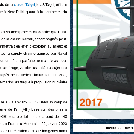
ais de la
classe Taigei
, le JS Tagei, offrant
ute à New Delhi quant à la pertinence du
des sources proches du dossier, que l’Etat-
s de la classe Kalvari, accompagnés peut-
rmettrait en effet d’exploiter au mieux et
outes la supply chain organisée par Naval
corpene étant parfaitement à niveau pour
t arbitrage, va bien au delà du sujet des
ipés de batteries Lithium-ion. En effet,
sous-marins d’attaque à propulsion nucléaire
sse le 23 janvier 2023 : « Dans un coup de
te de l’air (AIP) basé sur des piles à
DO sera bientôt installé à bord de l’INS
Group France à Mumbai le 23 janvier 2023
Illustration Davi
pour l’intégration des AIP indigènes dans