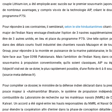
couple Lithium-ion, a été employée avec succès sur le premier sous-marin japon
de nombreux avantages, y compris vis-vis de la technologie AIP, créant le do
programme P75i.
Pour répondre à ces contraintes, il semblerait,
selon le site hindustantimes
citant 
major de l’Indian Navy envisage d’exécuter l’option de 3 navires supplémentaire
être de 3 autres unités, en lieu et place du programme P75i. Une telle option pe
dans des délais courts l’outil industriel des chantiers navals Mazagon et de t
Group, pour répondre à la montée en puissance de la marine pakistanaise, le S
faire face aux Type 039B Pakistanais. Mais l’ambition de l’Indian Navy, dans ce
sous-marins à propulsion conventionnelle, qu’ils soient classiques, AIP ou équ
l’objectif visé est de se doter, le plus rapidement possible, d’une flotte de 6 à 8 
(source meta-defense.fr).
Pour compléter ce dossier, le ministère de la défense indien déclarait dans la pre
pouce majeur à «Aatmanirbhar Bharat», le système de propulsion indépendan
combustible du Laboratoire de recherche sur les matériaux navals (NMRL) de DR
Kalvari. Un accord a été signé entre les hauts responsables du NMRL et Naval 
pour étendre la coopération afin d’entrer dans la phase de conception détaillée 