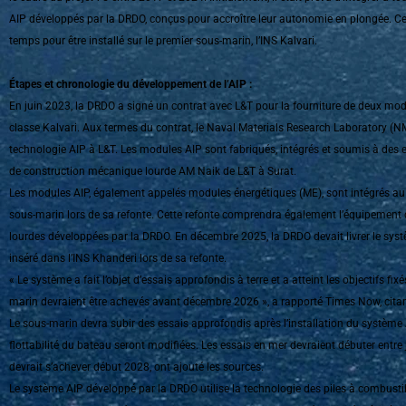
AIP développés par la DRDO, conçus pour accroître leur autonomie en plongée. Ce
temps pour être installé sur le premier sous-marin, l’INS Kalvari.
Étapes et chronologie du développement de l’AIP :
En juin 2023, la DRDO a signé un contrat avec L&T pour la fourniture de deux mo
classe Kalvari. Aux termes du contrat, le Naval Materials Research Laboratory (NM
technologie AIP à L&T. Les modules AIP sont fabriqués, intégrés et soumis à des 
de construction mécanique lourde AM Naik de L&T à Surat.
Les modules AIP, également appelés modules énergétiques (ME), sont intégrés au co
sous-marin lors de sa refonte. Cette refonte comprendra également l’équipement 
lourdes développées par la DRDO. En décembre 2025, la DRDO devait livrer le syst
inséré dans l’INS Khanderi lors de sa refonte.
« Le système a fait l’objet d’essais approfondis à terre et a atteint les objectifs fi
marin devraient être achevés avant décembre 2026 », a rapporté Times Now, citan
Le sous-marin devra subir des essais approfondis après l’installation du système A
flottabilité du bateau seront modifiées. Les essais en mer devraient débuter entre 
devrait s’achever début 2028, ont ajouté les sources.
Le système AIP développé par la DRDO utilise la technologie des piles à combusti