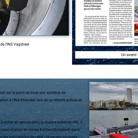
 de l'INS Vagsheer
Un avenir 
t sur le point de livrer son système de
tion à l’INS Khanderi lors de sa refonte prévue en
 entrer en service dans la marine indienne (IN). Il
ix sous-marins de classe Kalvari (Scorpène) dans
tous les sous-marins de cette classe des modules