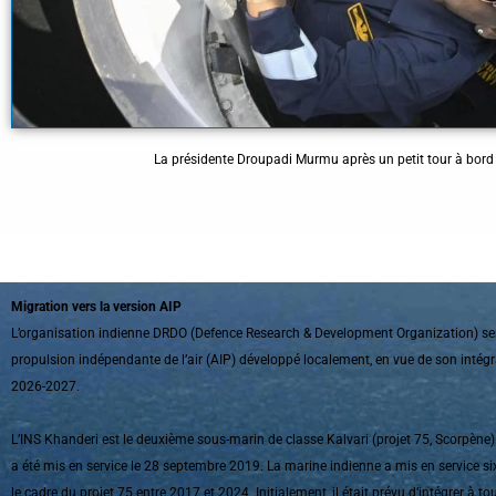
La présidente Droupadi Murmu après un petit tour à bord
Migration vers la version AIP
L’organisation indienne DRDO (Defence Research & Development Organization) serai
propulsion indépendante de l’air (AIP) développé localement, en vue de son intégra
2026-2027.
L’INS Khanderi est le deuxième sous-marin de classe Kalvari (projet 75, Scorpène) à
a été mis en service le 28 septembre 2019. La marine indienne a mis en service s
le cadre du projet 75 entre 2017 et 2024. Initialement, il était prévu d’intégrer à 