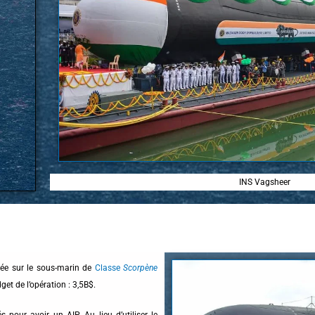
INS Vagsheer
sée sur le sous-marin de
Classe
Scorpène
get de l’opération : 3,5B$.
pour avoir un AIP. Au lieu d’utiliser le