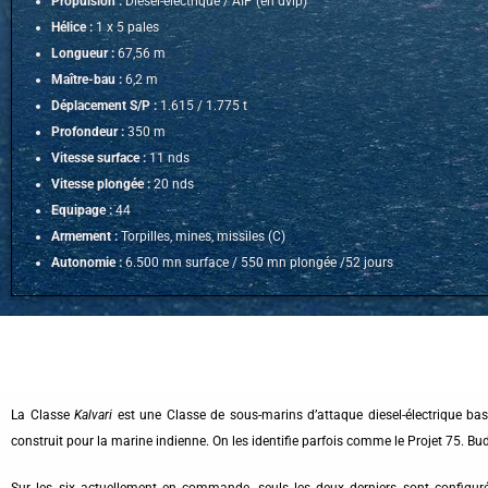
Propulsion :
Diésel-électrique / AIP (en dvlp)
Hélice :
1 x 5 pales
Longueur :
67,56 m
Maître-bau :
6,2 m
Déplacement S/P :
1.615 / 1.775 t
Profondeur :
350 m
Vitesse surface :
11 nds
Vitesse plongée :
20 nds
Equipage :
44
Armement :
Torpilles, mines, missiles (C)
Autonomie :
6.500 mn surface / 550 mn plongée /52 jours
La Classe
Kalvari
est une Classe de sous-marins d’attaque diesel-électrique ba
construit pour la marine indienne. On les identifie parfois comme le Projet 75. Bud
Sur les six actuellement en commande, seuls les deux derniers sont configurés 