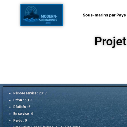
Aller
au
Sous-marins par Pays
contenu
Projet
Période service :
2017 –
Prévu :
6 + 3
Réalisés :
6
En service :
6
Perdu :
0