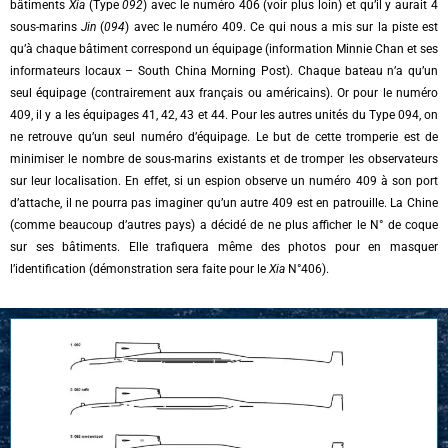
bâtiments
Xia
(Type
092
) avec le numéro 406 (voir plus loin) et qu’il y aurait 4
sous-marins
Jin
(
094
) avec le numéro 409. Ce qui nous a mis sur la piste est
qu’à chaque bâtiment correspond un équipage (information Minnie Chan et ses
informateurs locaux – South China Morning Post). Chaque bateau n’a qu’un
seul équipage (contrairement aux français ou américains). Or pour le numéro
409, il y a les équipages 41, 42, 43 et 44. Pour les autres unités du Type 094, on
ne retrouve qu’un seul numéro d’équipage. Le but de cette tromperie est de
minimiser le nombre de sous-marins existants et de tromper les observateurs
sur leur localisation. En effet, si un espion observe un numéro 409 à son port
d’attache, il ne pourra pas imaginer qu’un autre 409 est en patrouille. La Chine
(comme beaucoup d’autres pays) a décidé de ne plus afficher le N° de coque
sur ses bâtiments. Elle trafiquera même des photos pour en masquer
l’identification (démonstration sera faite pour le
Xia
N°406).