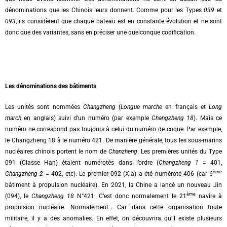
dénominations que les Chinois leurs donnent. Comme pour les Types
039
et
093
, ils considèrent que chaque bateau est en constante évolution et ne sont
donc que des variantes, sans en préciser une quelconque codification.
Les dénominations des bâtiments
Les unités sont nommées
Changzheng
(
Longue marche
en français et
Long
march
en anglais) suivi d’un numéro (par exemple
Changzheng 18
). Mais ce
numéro ne correspond pas toujours à celui du numéro de coque. Par exemple,
le Changzheng 18 à le numéro 421. De manière générale, tous les sous-marins
nucléaires chinois portent le nom de
Chanzheng
. Les premières unités du Type
091 (Classe Han) étaient numérotés dans l’ordre (
Changzheng 1
= 401,
ème
Changzheng 2
= 402, etc). Le premier 092 (Xia) a été numéroté 406 (car 6
bâtiment à propulsion nucléaire). En 2021, la Chine a lancé un nouveau Jin
ème
(094), le
Changzheng 18
N°421. C’est donc normalement le 21
navire à
propulsion nucléaire. Normalement…
Car dans cette organisation toute
militaire, il y a des anomalies. En effet, on découvrira qu’il existe plusieurs