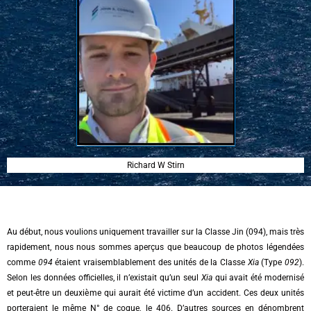
Richard W Stirn
Au début, nous voulions uniquement travailler sur la Classe Jin (094), mais très
rapidement, nous nous sommes aperçus que beaucoup de photos légendées
comme
094
étaient vraisemblablement des unités de la Classe
Xia
(Type
092
).
Selon les données officielles, il n’existait qu’un seul
Xia
qui avait été modernisé
et peut-être un deuxième qui aurait été victime d’un accident. Ces deux unités
porteraient le même N° de coque, le 406. D’autres sources en dénombrent