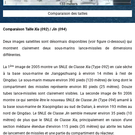
Comparaison des tailles
Comparaison Taille
Xia
(
092
) /
Jin
(
094
)
Deux images satellites sont désormais disponibles (voir figure ci-dessous) qui
montrent clairement deux sous-marins lance-missiles de dimensions
différentes.
ère
La 1
image de 2005 montre un SNLE de Classe
Xia
(Type
092
) en cale sèche
à la base sous-marine de Jianggezhuang à environ 14 milles à l’est de
Qingdao. Le sous-marin mesure environ 390 pieds (120 mètres) de long dont le
compartiment des missiles représente environ 80 pieds (25 mètres). Douze
tubes lance-missiles sont clairement visibles.
La seconde image de fin 2006
montre ce qui semble être le nouveau SNLE de Classe
Jin
(Type
094
) amarré à
la base sous-marine de Xiaopingdao au sud de Dalian, à environ 193 milles au
nord de Qingdao. Le SNLE de Classe
Jin
semble mesurer environ 35 pieds (10
mètres) de plus que le SNLE de Classe
Xia
, principalement en raison d’une
section médiane étendue d’environ 115 pieds (35 mètres) qui abrite les tubes
de lancement de missiles et une partie du compartiment du réacteur.