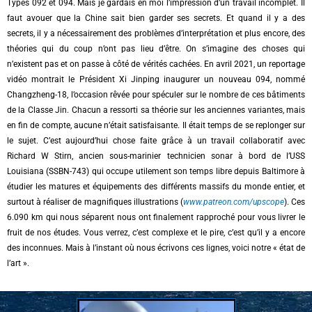
Types 092 et 094. Mais je gardais en moi l’impression d’un travail incomplet. Il
faut avouer que la Chine sait bien garder ses secrets. Et quand il y a des
secrets, il y a nécessairement des problèmes d’interprétation et plus encore, des
théories qui du coup n’ont pas lieu d’être. On s’imagine des choses qui
n’existent pas et on passe à côté de vérités cachées. En avril 2021, un reportage
vidéo montrait le Président Xi Jinping inaugurer un nouveau 094, nommé
Changzheng-18, l’occasion rêvée pour spéculer sur le nombre de ces bâtiments
de la Classe Jin. Chacun a ressorti sa théorie sur les anciennes variantes, mais
en fin de compte, aucune n’était satisfaisante. Il était temps de se replonger sur
le sujet. C’est aujourd’hui chose faite grâce à un travail collaboratif avec
Richard W Stirn, ancien sous-marinier technicien sonar à bord de l’USS
Louisiana (SSBN-743) qui occupe utilement son temps libre depuis Baltimore à
étudier les matures et équipements des différents massifs du monde entier, et
surtout à réaliser de magnifiques illustrations (
www.patreon.com/upscope
). Ces
6.090 km qui nous séparent nous ont finalement rapproché pour vous livrer le
fruit de nos études. Vous verrez, c’est complexe et le pire, c’est qu’il y a encore
des inconnues. Mais à l’instant où nous écrivons ces lignes, voici notre « état de
l’art ».