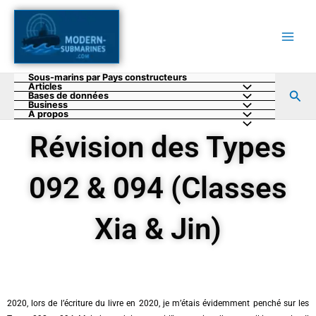
Aller
au
contenu
Sous-marins par Pays constructeurs
Articles
Rec
Bases de données
Business
A propos
Révision des Types
092 & 094 (Classes
Xia & Jin)
2020, lors de l’écriture du livre en 2020, je m’étais évidemment penché sur les