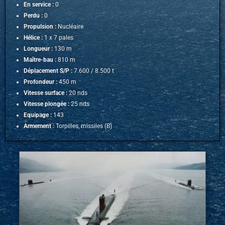
En service :
0
Perdu :
0
Propulsion :
Nucléaire
Hélice :
1 x 7 pales
Longueur :
130 m
Maître-bau :
810 m
Déplacement S/P :
7.600 / 8.500 t
Profondeur :
450 m
Vitesse surface :
20 nds
Vitesse plongée :
25 nds
Equipage :
143
Armement :
Torpilles, missiles (B)