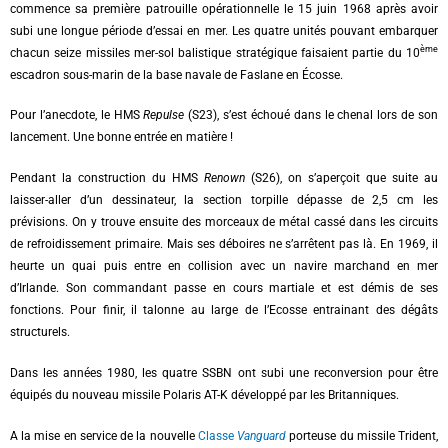
commence sa première patrouille opérationnelle le 15 juin 1968 après avoir
subi une longue période d’essai en mer. Les quatre unités pouvant embarquer
ème
chacun seize missiles mer-sol balistique stratégique faisaient partie du 10
escadron sous-marin de la base navale de Faslane en Écosse.
Pour l’anecdote, le HMS
Repulse
(S23), s’est échoué dans le chenal lors de son
lancement. Une bonne entrée en matière !
Pendant la construction du HMS
Renown
(S26), on s’aperçoit que suite au
laisser-aller d’un dessinateur, la section torpille dépasse de 2,5 cm les
prévisions. On y trouve ensuite des morceaux de métal cassé dans les circuits
de refroidissement primaire. Mais ses déboires ne s’arrêtent pas là. En 1969, il
heurte un quai puis entre en collision avec un navire marchand en mer
d’Irlande. Son commandant passe en cours martiale et est démis de ses
fonctions. Pour finir, il talonne au large de l’Ecosse entrainant des dégâts
structurels.
Dans les années 1980, les quatre SSBN ont subi une reconversion pour être
équipés du nouveau missile Polaris AT-K développé par les Britanniques.
A la mise en service de la nouvelle
Classe
Vanguard
porteuse du missile Trident,