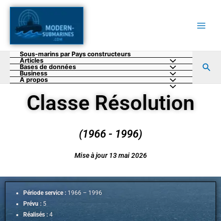
Aller
au
contenu
Sous-marins par Pays constructeurs
Articles
Rec
Bases de données
Business
A propos
Classe Résolution
(1966 - 1996)
Mise à jour 13 mai 2026
Période service :
1966 – 1996
Prévu :
5
Réalisés :
4