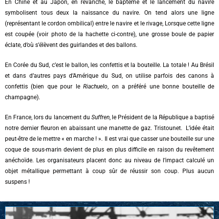
En Chine et au Japon, en revanche, le baptême et le lancement du navire
symbolisent tous deux la naissance du navire. On tend alors une ligne
(représentant le cordon ombilical) entre le navire et le rivage, Lorsque cette ligne
est coupée (voir photo de la hachette ci-contre), une grosse boule de papier
éclate, d’où s’élèvent des guirlandes et des ballons.
En Corée du Sud, c’est le ballon, les confettis et la bouteille. La totale ! Au Brésil
et dans d’autres pays d’Amérique du Sud, on utilise parfois des canons à
confettis (bien que pour le
Riachuelo
, on a préféré une bonne bouteille de
champagne).
En France, lors du lancement du
Suffren
, le Président de la République a baptisé
notre dernier fleuron en abaissant une manette de gaz. Tristounet. L’idée était
peut-être de le mettre « en marche ! ». Il est vrai que casser une bouteille sur une
coque de sous-marin devient de plus en plus difficile en raison du revêtement
anéchoïde. Les organisateurs placent donc au niveau de l’impact calculé un
objet métallique permettant à coup sûr de réussir son coup. Plus aucun
suspens !