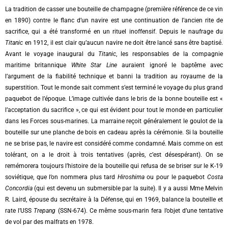
La tradition de casser une bouteille de champagne (première référence de ce vin
en 1890) contre le flanc d’un navire est une continuation de l’ancien rite de
sacrifice, qui a été transformé en un rituel inoffensif. Depuis le naufrage du
Titanic
en 1912, il est clair qu’aucun navire ne doit être lancé sans être baptisé.
Avant le voyage inaugural du
Titanic
, les responsables de la compagnie
maritime britannique
White Star Line
auraient ignoré le baptême avec
l’argument de la fiabilité technique et banni la tradition au royaume de la
superstition. Tout le monde sait comment s’est terminé le voyage du plus grand
paquebot de l’époque. L’image cultivée dans le bris de la bonne bouteille est «
l’acceptation du sacrifice », ce qui est évident pour tout le monde en particulier
dans les Forces sous-marines. La marraine reçoit généralement le goulot de la
bouteille sur une planche de bois en cadeau après la cérémonie. Si la bouteille
ne se brise pas, le navire est considéré comme condamné. Mais comme on est
tolérant, on a le droit à trois tentatives (après, c’est désespérant). On se
remémorera toujours l’histoire de la bouteille qui refusa de se briser sur le K-19
soviétique, que l’on nommera plus tard
Hiroshima
ou pour le paquebot
Costa
Concordia
(qui est devenu un submersible par la suite). Il y a aussi Mme Melvin
R. Laird, épouse du secrétaire à la Défense, qui en 1969, balance la bouteille et
rate l’USS
Trepang
(SSN-674). Ce même sous-marin fera l’objet d’une tentative
de vol par des malfrats en 1978.