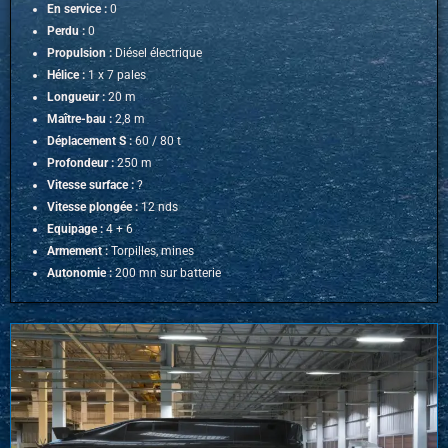
En service :
0
Perdu :
0
Propulsion :
Diésel électrique
Hélice :
1 x 7 pales
Longueur :
20 m
Maître-bau :
2,8 m
Déplacement S :
60 / 80 t
Profondeur :
250 m
Vitesse surface :
?
Vitesse plongée :
12 nds
Equipage :
4 + 6
Armement :
Torpilles, mines
Autonomie :
200 mn sur batterie