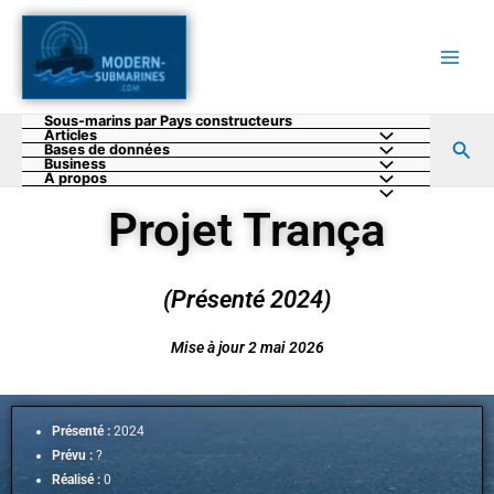
Aller
au
contenu
Sous-marins par Pays constructeurs
Articles
Rec
Bases de données
Business
A propos
Projet Trança
(Présenté 2024)
Mise à jour 2 mai 2026
Présenté :
2024
Prévu :
?
Réalisé :
0