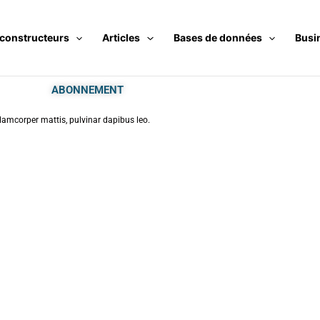
 constructeurs
Articles
Bases de données
Busi
ABONNEMENT
ullamcorper mattis, pulvinar dapibus leo.