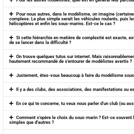
Pour les autres modélistes, quel est en général leur parcou
Pour nous autres, dans le modélisme, on imagine (certaine
complexe. Le plus simple serait les véhicules roulants, puis les
hélicoptères et enfin les sous-marins. Est-ce le cas ?
Si cette hiérarchie en matière de complexité est exacte, es
de se lancer dans la difficulté ?
On trouve quelques tutos sur internet. Mais raisonnablement,
hautement recommandé de s’entourer de modélistes avertis ?
Justement, êtes-vous beaucoup à faire du modélisme sous
Il y a des clubs, des associations, des manifestations ou est
En ce qui te concerne, tu veux nous parler d’un club (ou asso
Comment s’opère le choix du sous-marin ? Est-ce souvent le 
simples que d’autres ?