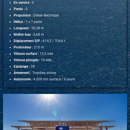
En service :
0
Perdu :
0
Propulsion :
Diésel électrique
Hélice :
1 x ? pales
Longueur :
50,38 m
Maître-bau :
6,68 m
Déplacement S/P :
614,5 / 704,6 t
Profondeur :
210 m
Vitesse surface :
15,3 nds
Vitesse plongée :
10 nds
Equipage :
28
Armement :
Torpilles, mines
Autonomie :
4.000 mn surface / 6 jours