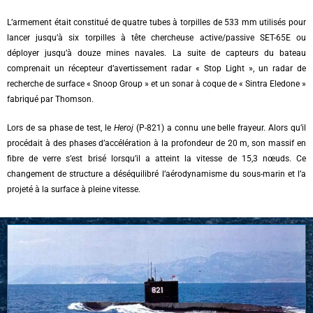
L’armement était constitué de quatre tubes à torpilles de 533 mm utilisés pour
lancer jusqu’à six torpilles à tête chercheuse active/passive SET-65E ou
déployer jusqu’à douze mines navales. La suite de capteurs du bateau
comprenait un récepteur d’avertissement radar « Stop Light », un radar de
recherche de surface « Snoop Group » et un sonar à coque de « Sintra Eledone »
fabriqué par Thomson.
Lors de sa phase de test, le
Heroj
(P-821) a connu une belle frayeur. Alors qu’il
procédait à des phases d’accélération à la profondeur de 20 m, son massif en
fibre de verre s’est brisé lorsqu’il a atteint la vitesse de 15,3 nœuds. Ce
changement de structure a déséquilibré l’aérodynamisme du sous-marin et l’a
projeté à la surface à pleine vitesse.