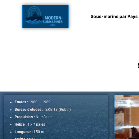
Aller
au
Sous-marins par Pays
contenu
Etudes :
1980 – 1989
Bureau d’études :
TsKB 18 (Rubin)
Propulsion :
Nucléaire
Hélice :
1 x ? pales
Longueur :
150 m