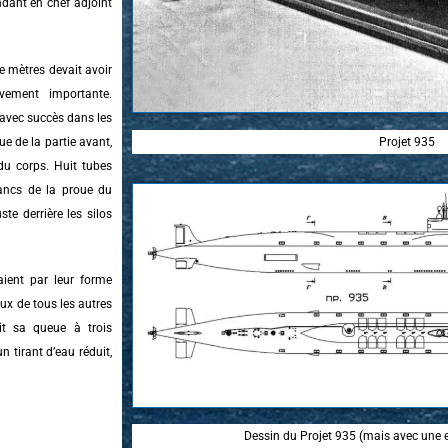
dant en chef adjoint
e mètres devait avoir
vement importante.
 avec succès dans les
e de la partie avant,
Projet 935
du corps. Huit tubes
lancs de la proue du
te derrière les silos
aient par leur forme
ux de tous les autres
ait sa queue à trois
n tirant d’eau réduit,
Dessin du Projet 935 (mais avec une er