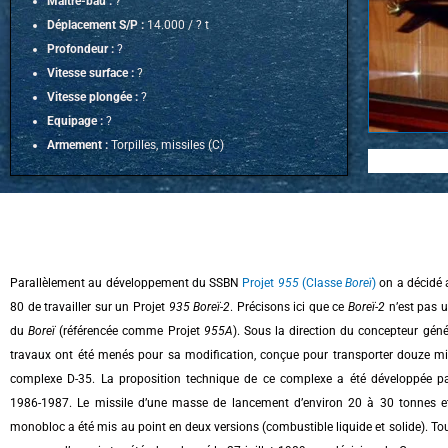
Maître-bau :
?
Déplacement S/P :
14.000 / ? t
Profondeur :
?
Vitesse surface :
?
Vitesse plongée :
?
Equipage :
?
Armement :
Torpilles, missiles (C)
Parallèlement au développement du SSBN
Projet
955
(Classe
Boreï
)
on a décidé 
80 de travailler sur un Projet
935
Boreï-2
. Précisons ici que ce
Boreï-2
n’est pas u
du
Boreï
(référencée comme Projet
955A
). Sous la direction du concepteur géné
travaux ont été menés pour sa modification, conçue pour transporter douze mis
complexe D-35. La proposition technique de ce complexe a été développée pa
1986-1987. Le missile d’une masse de lancement d’environ 20 à 30 tonnes et 
monobloc a été mis au point en deux versions (combustible liquide et solide). Tout