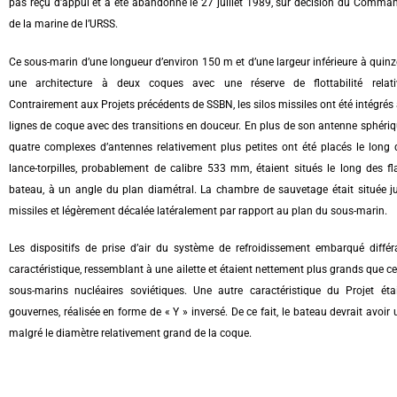
pas reçu d’appui et a été abandonné le 27 juillet 1989, sur décision du Comman
de la marine de l’URSS.
Ce sous-marin d’une longueur d’environ 150 m et d’une largeur inférieure à quinz
une architecture à deux coques avec une réserve de flottabilité relati
Contrairement aux Projets précédents de SSBN, les silos missiles ont été intégrés
lignes de coque avec des transitions en douceur. En plus de son antenne sphériqu
quatre complexes d’antennes relativement plus petites ont été placés le long 
lance-torpilles, probablement de calibre 533 mm, étaient situés le long des f
bateau, à un angle du plan diamétral. La chambre de sauvetage était située jus
missiles et légèrement décalée latéralement par rapport au plan du sous-marin.
Les dispositifs de prise d’air du système de refroidissement embarqué différ
caractéristique, ressemblant à une ailette et étaient nettement plus grands que ce
sous-marins nucléaires soviétiques. Une autre caractéristique du Projet ét
gouvernes, réalisée en forme de « Y » inversé. De ce fait, le bateau devrait avoir u
malgré le diamètre relativement grand de la coque.