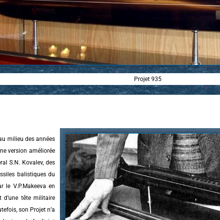
Projet 935
au milieu des années
ne version améliorée
ral S.N. Kovalev, des
siles balistiques du
r le V.P.Makeeva en
d’une tête militaire
efois, son Projet n’a