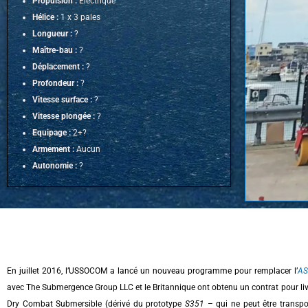
Propulsion :
Electrique
Hélice :
1 x 3 pales
Longueur :
?
Maître-bau :
?
Déplacement :
?
Profondeur :
?
Vitesse surface :
?
Vitesse plongée :
?
Equipage :
2+?
Armement :
Aucun
Autonomie :
?
En juillet 2016, l’USSOCOM a lancé un nouveau programme pour remplacer l’
AS
avec The Submergence Group LLC et le Britannique ont obtenu un contrat pour livr
Dry Combat Submersible (dérivé du prototype
S351
– qui ne peut être transpo