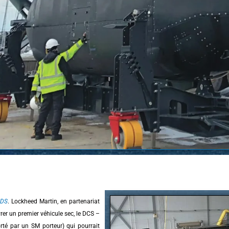
DS
. Lockheed Martin, en partenariat
er un premier véhicule sec, le DCS –
rté par un SM porteur) qui pourrait