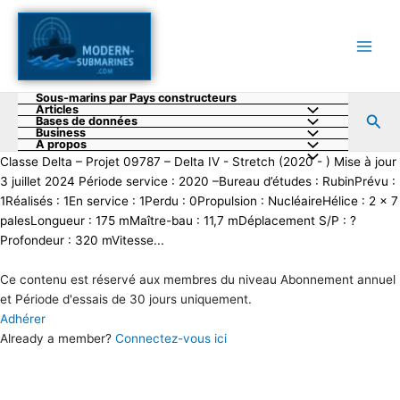
Aller
au
contenu
Sous-marins par Pays constructeurs
Articles
Rec
Bases de données
Business
A propos
Classe Delta – Projet 09787 – Delta IV - Stretch (2020 - ) Mise à jour
3 juillet 2024 Période service : 2020 –Bureau d’études : RubinPrévu :
1Réalisés : 1En service : 1Perdu : 0Propulsion : NucléaireHélice : 2 x 7
palesLongueur : 175 mMaître-bau : 11,7 mDéplacement S/P : ?
Profondeur : 320 mVitesse...
Ce contenu est réservé aux membres du niveau Abonnement annuel
et Période d'essais de 30 jours uniquement.
Adhérer
Already a member?
Connectez-vous ici