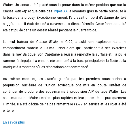
Walter. Un sonar a été placé sous la proue dans la même position que sur la
Classe
Whiskey
et que celle des
Types
XXI
allemands (pas la partie bulbeuse à
la base de la proue). Exceptionnellement, l’arc avait un bord d’attaque dentelé
suggérant qu’il était destiné à traverser des filets défensifs. Cette fonctionnalité
était stipulée dans un dessin réalisé pendant la guerre froide.
Le seul bateau de Classe
Whale
, le C-99, a subi une explosion dans le
compartiment moteur le 19 mai 1959 alors qu’il participait à des exercices
dans la mer Baltique. Son Capitaine a réussi à rejoindre la surface et il a pu le
ramener à Liepaja. Il a ensuite été emmené à la base principale de la flotte de la
Baltique à Kronstadt où les réparations ont commencé.
Au même moment, les succès glanés par les premiers sous-marins à
propulsion nucléaire de l’Union soviétique ont mis en doute l’intérêt de
continuer de produire des sous-marins à propulsion AIP de type Walter. Les
sous-marins nucléaires étaient plus rapides et leur portée était pratiquement
illimitée. Il a été décidé de ne pas remettre le
PL-99
en service et le Projet a été
enterré.
En savoir plus