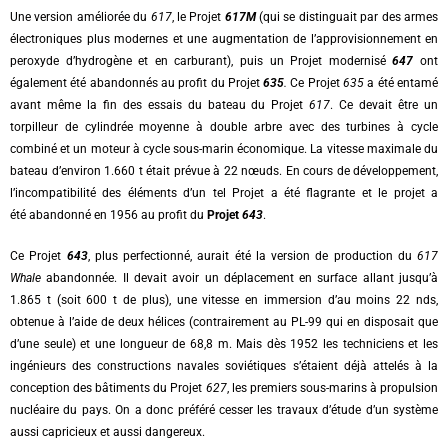
Une version améliorée du
617
, le Projet
617M
(qui se distinguait par des armes
électroniques plus modernes et une augmentation de l’approvisionnement en
peroxyde d’hydrogène et en carburant), puis un Projet modernisé
647
ont
également été abandonnés au profit du Projet
635
.
Ce Projet
635
a été entamé
avant même la fin des essais du bateau du Projet
617
. Ce devait être un
torpilleur de cylindrée moyenne à double arbre avec des turbines à cycle
combiné et un moteur à cycle sous-marin économique.
La vitesse maximale du
bateau d’environ 1.660 t était prévue à 22 nœuds. En cours de développement,
l’incompatibilité des éléments d’un tel Projet a été flagrante et le projet a
été abandonné en 1956 au profit du
Projet
643
.
Ce Projet
643
, plus perfectionné, aurait été la version de production du
617
Whale
abandonnée. Il devait avoir un déplacement en surface allant jusqu’à
1.865 t (soit 600 t de plus), une vitesse en immersion d’au moins 22 nds,
obtenue à l’aide de deux hélices (contrairement au PL-99 qui en disposait que
d’une seule) et une longueur de 68,8 m. Mais dès 1952 les techniciens et les
ingénieurs des constructions navales soviétiques s’étaient déjà attelés à la
conception des bâtiments du Projet
627
, les premiers sous-marins à propulsion
nucléaire du pays. On a donc préféré cesser les travaux d’étude d’un système
aussi capricieux et aussi dangereux.