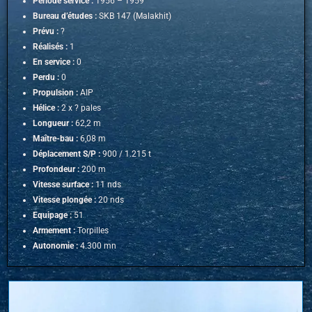
Période service :
1956 – 1959
Bureau d’études :
SKB 147 (Malakhit)
Prévu :
?
Réalisés :
1
En service :
0
Perdu :
0
Propulsion :
AIP
Hélice :
2 x ? pales
Longueur :
62,2 m
Maître-bau :
6,08 m
Déplacement S/P :
900 / 1.215 t
Profondeur :
200 m
Vitesse surface :
11 nds
Vitesse plongée :
20 nds
Equipage :
51
Armement :
Torpilles
Autonomie :
4.300 mn