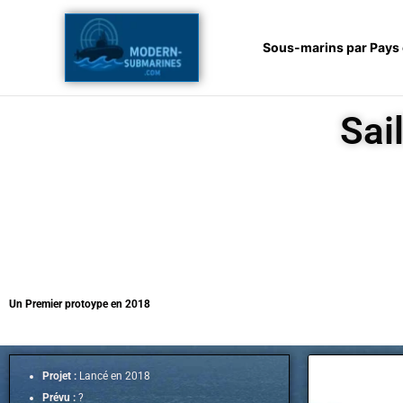
Aller
au
Sous-marins par Pays
contenu
Sai
Un Premier protoype en 2018
Projet :
Lancé en 2018
Prévu :
?