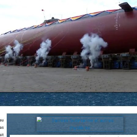
au
pas
ait