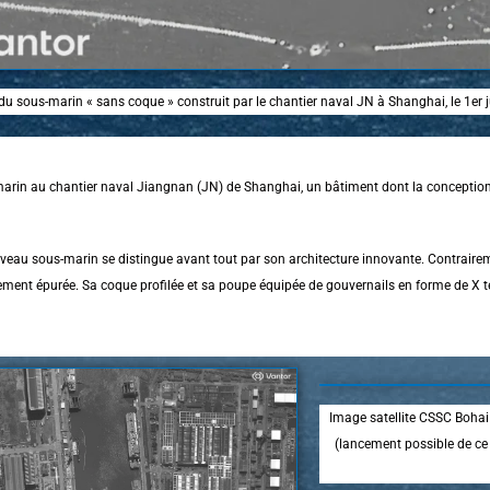
 du sous-marin « sans coque » construit par le chantier naval JN à Shanghai, le 1er 
marin au chantier naval Jiangnan (JN) de Shanghai, un bâtiment dont la conception i
veau sous-marin se distingue avant tout par son architecture innovante. Contrairem
èrement épurée. Sa coque profilée et sa poupe équipée de gouvernails en forme de X
Image satellite CSSC Bohai
(lancement possible de c