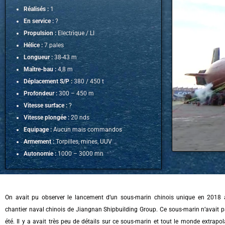
Réalisés :
1
En service :
?
Propulsion :
Electrique / LI
Hélice :
7 pales
Longueur :
38-43 m
Maître-bau :
4,8 m
Déplacement S/P :
380 / 450 t
Profondeur :
300 – 450 m
Vitesse surface :
?
Vitesse plongée :
20 nds
Equipage :
Aucun mais commandos
Armement :
Torpilles, mines, UUV
Autonomie :
1000 – 3000 mn
On avait pu observer le lancement d’un sous-marin chinois unique en 2018 
chantier naval chinois de Jiangnan Shipbuilding Group. Ce sous-marin n’avait 
été. Il y a avait très peu de détails sur ce sous-marin et tout le monde extrapol