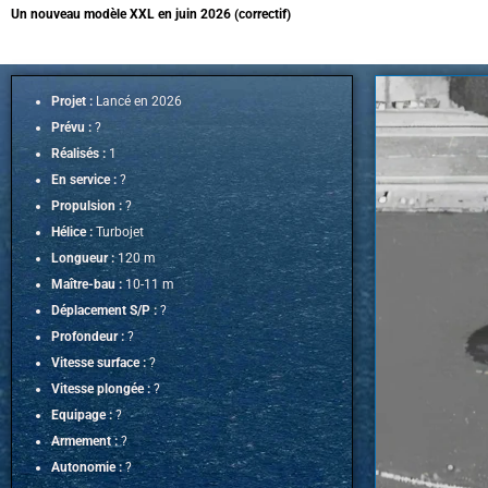
Un nouveau modèle XXL en juin 2026 (correctif)
Projet :
Lancé en 2026
Prévu :
?
Réalisés :
1
En service :
?
Propulsion :
?
Hélice :
Turbojet
Longueur :
120 m
Maître-bau :
10-11 m
Déplacement S/P :
?
Profondeur :
?
Vitesse surface :
?
Vitesse plongée :
?
Equipage :
?
Armement :
?
Autonomie :
?