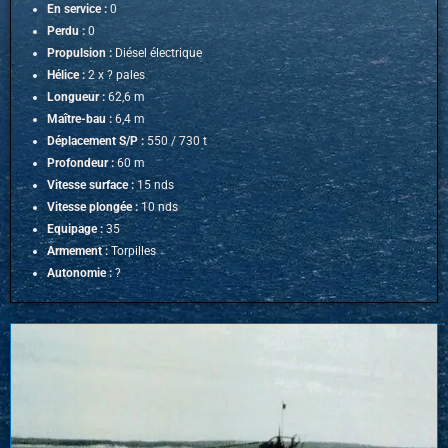
En service :
0
Perdu :
0
Propulsion :
Diésel électrique
Hélice :
2 x ? pales
Longueur :
62,6 m
Maître-bau :
6,4 m
Déplacement S/P :
550 / 730 t
Profondeur :
60 m
Vitesse surface :
15 nds
Vitesse plongée :
10 nds
Equipage :
35
Armement :
Torpilles
Autonomie :
?