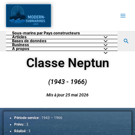
Aller
au
contenu
Sous-marins par Pays constructeurs
Articles
Rec
Bases de données
Business
A propos
Classe Neptun
(1943 - 1966)
Mis à jour 25 mai 2026
Période service :
1943 – 1966
Prévu :
3
Réalisé :
3