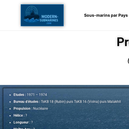
Aller
au
Sous-marins par Pays
contenu
Pr
Etudes :
1971 – 1974
Bureau d’études :
TsKB 18 (Rubin) puis TsKB 16 (Volna) puis Malakhit
Propulsion :
Nucléaire
Hélice :
?
Longueur :
?