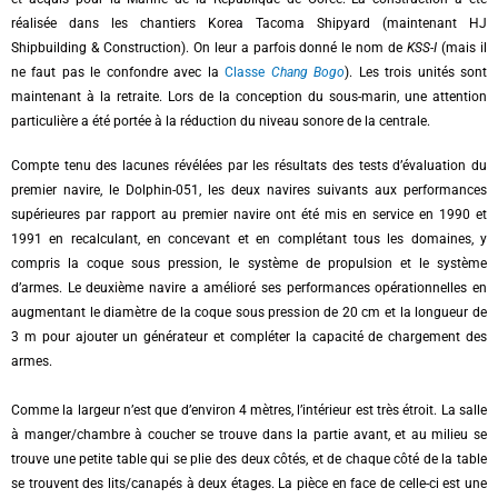
réalisée dans les chantiers Korea Tacoma Shipyard (maintenant HJ
Shipbuilding & Construction). On leur a parfois donné le nom de
KSS-I
(mais il
ne faut pas le confondre avec la
Classe
Chang Bogo
). Les trois unités sont
maintenant à la retraite. Lors de la conception du sous-marin, une attention
particulière a été portée à la réduction du niveau sonore de la centrale.
Compte tenu des lacunes révélées par les résultats des tests d’évaluation du
premier navire, le Dolphin-051, les deux navires suivants aux performances
supérieures par rapport au premier navire ont été mis en service en 1990 et
1991 en recalculant, en concevant et en complétant tous les domaines, y
compris la coque sous pression, le système de propulsion et le système
d’armes. Le deuxième navire a amélioré ses performances opérationnelles en
augmentant le diamètre de la coque sous pression de 20 cm et la longueur de
3 m pour ajouter un générateur et compléter la capacité de chargement des
armes.
Comme la largeur n’est que d’environ 4 mètres, l’intérieur est très étroit. La salle
à manger/chambre à coucher se trouve dans la partie avant, et au milieu se
trouve une petite table qui se plie des deux côtés, et de chaque côté de la table
se trouvent des lits/canapés à deux étages. La pièce en face de celle-ci est une