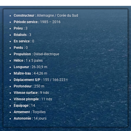
Constructeur :
Allemagne / Corée du Sud
Période service :
1985 – 2016
Prévu :
3
Réalisés :
3
En service :
0
Perdu :
0
Propulsion :
Diésel-électrique
Hélice :
1 x 5 pales
Longueur :
26-30,9 m
Maître-bau :
4-4,26 m
Déplacement S/P :
155 / 166-223 t
Profondeur :
250 m
Vitesse surface :
9 nds
Vitesse plongée :
11 nds
Equipage :
14
Armement :
Torpilles
Autonomie :
14 jours