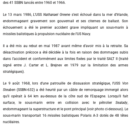
des 41 SSBN lancés entre 1960 et 1966.
Le 13 mars 1986, L’USS
Nathanael Greene
s’est échoué dans la mer d’Irlande,
endommageant gravement son gouvernail et ses citernes de ballast. Son
échouement a été le premier accident grave impliquant un sous-marin à
missiles balistiques à propulsion nucléaire de l’US Navy.
Il a été mis au rebut en mai 1987 avant même d’avoir mis à la retraite. Sa
désactivation précoce a été décidée à la fois en raison des dommages subis
dans l’accident et conformément aux limites fixées par le traité SALT II (traité
signé entre J. Carter et L. Brejnev en 1979 sur la limitation des armes
stratégiques).
Le 9 août 1968, lors d’une patrouille de dissuasion stratégique, l’USS
Von
Steuben
(SSBN-632) a été heurté par un câble de remorquage immergé alors
qu’il opérait à 64 km au-dessus de la côte sud de l’Espagne. Lorsqu’il fait
surface, le sous-marin entre en collision avec le pétrolier
Sealady
,
endommageant la superstructure et le pont principal (voir photo ci-dessous). Le
sous-marin transportait 16
mi
ssiles balistiques Polaris A-3 dotés de 48 têtes
nucléaires.