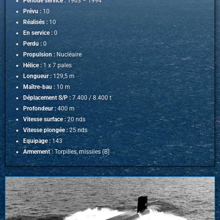
Période service :
1963 – 1994
Prévu :
10
Réalisés :
10
En service :
0
Perdu :
0
Propulsion :
Nucléaire
Hélice :
1 x 7 pales
Longueur :
129,5 m
Maître-bau :
10 m
Déplacement S/P :
7.400 / 8.400 t
Profondeur :
400 m
Vitesse surface :
20 nds
Vitesse plongée :
25 nds
Equipage :
143
Armement :
Torpilles, missiles (B)