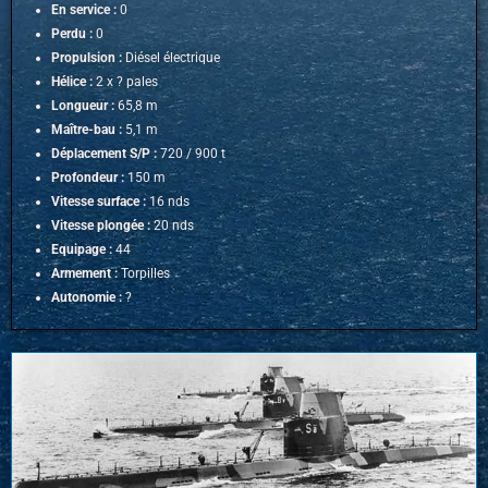
En service :
0
Perdu :
0
Propulsion :
Diésel électrique
Hélice :
2 x ? pales
Longueur :
65,8 m
Maître-bau :
5,1 m
Déplacement S/P :
720 / 900 t
Profondeur :
150 m
Vitesse surface :
16 nds
Vitesse plongée :
20 nds
Equipage :
44
Armement :
Torpilles
Autonomie :
?