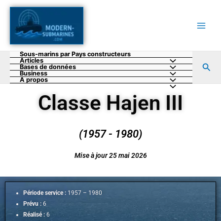
Aller
au
contenu
Sous-marins par Pays constructeurs
Articles
Rec
Bases de données
Business
A propos
Classe Hajen III
(1957 - 1980)
Mise à jour 25 mai 2026
Période service :
1957 – 1980
Prévu :
6
Réalisé :
6