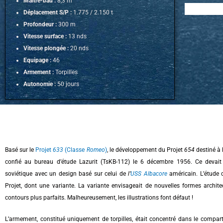
Maître-bau :
8,3 m
Déplacement S/P :
1.775 / 2.150 t
Profondeur :
300 m
Vitesse surface :
13 nds
Vitesse plongée :
20 nds
Equipage :
46
Armement :
Torpilles
Autonomie :
50 jours
Basé sur le
Projet
633
(Classe
Romeo
)
, le développement du Projet
654
destiné à 
confié au bureau d’étude Lazurit (TsKB-112) le 6 décembre 1956. Ce devait 
soviétique avec un design basé sur celui de
l’
USS Albacore
américain. L’étude 
Projet, dont une variante. La variante envisageait de nouvelles formes archit
contours plus parfaits. Malheureusement, les illustrations font défaut !
L’armement, constitué uniquement de torpilles, était concentré dans le compar