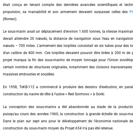
était conçu en tenant compte des dernières avancées scientifiques et tech
propulsion, sa maniabilité et son armement devaient surpasser celles des
P
(
Romeo
).
Le sous-marin avait un déplacement d’environ 1.600 tonnes, la vitesse maximal
devait atteindre 20 nœuds, la distance de navigation sous l’eau en navigati
nœuds – 700 miles. L’armement des torpilles consistait en six tubes pour des t
d’un calibre de 400 mm. Ces torpilles devaient pouvoir être tirées à 200 m de
projet marqua la fin des sous-marins de moyen tonnage pour l’Union soviéti
certain nombre de structures originales, notamment des cloisons transversales 
massives embouties et soudées.
En 1958, TsKB-112 a commencé à produire des dessins d’exécution, en parall
construction du navire de tête à l’usine « Red Sormovo » à Gorki.
La conception des sous-marins a été abandonnée au stade de la productio
puisqu’au cours des années 1960, la construction à grande échelle de sous-mar
Dans le plan sur sept ans pour le développement de l’économie nationale de
construction du sous-marin moyen du Projet
654
n’a pas été retenue.