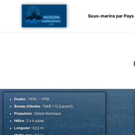
Aller
au
Sous-marins par Pays
contenu
Etudes :
1956 – 1958
Bureau d’études :
TsKB 112 (Lazurit)
Propulsion :
Diésel électrique
Hélice :
2 x 6 pales
Longueur :
62,6 m