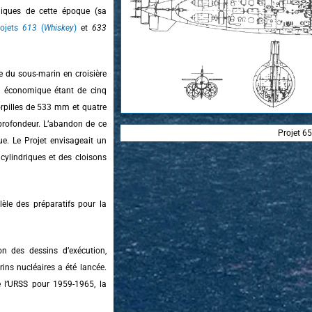
niques de cette époque (sa
rojets
613
(
Whiskey
)
et
633
e du sous-marin en croisière
on économique étant de cinq
orpilles de 533 mm et quatre
 profondeur.
L’abandon de ce
Projet 6
que.
Le Projet envisageait un
cylindriques et des cloisons
èle des préparatifs pour la
n des dessins d’exécution,
ins nucléaires a été lancée.
 l’URSS pour 1959-1965, la