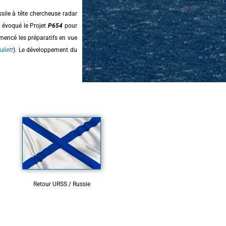
sile à tête chercheuse radar
a évoqué le Projet
P
654
pour
mencé les préparatifs en vue
uliett
). Le développement du
Retour URSS / Russie